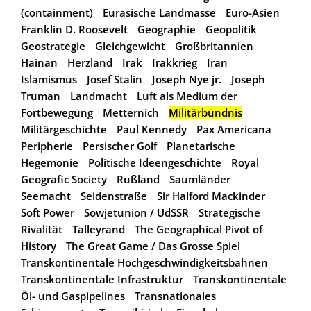
(containment)
Eurasische Landmasse
Euro-Asien
Franklin D. Roosevelt
Geographie
Geopolitik
Geostrategie
Gleichgewicht
Großbritannien
Hainan
Herzland
Irak
Irakkrieg
Iran
Islamismus
Josef Stalin
Joseph Nye jr.
Joseph
Truman
Landmacht
Luft als Medium der
Fortbewegung
Metternich
Militärbündnis
Militärgeschichte
Paul Kennedy
Pax Americana
Peripherie
Persischer Golf
Planetarische
Hegemonie
Politische Ideengeschichte
Royal
Geografic Society
Rußland
Saumländer
Seemacht
Seidenstraße
Sir Halford Mackinder
Soft Power
Sowjetunion / UdSSR
Strategische
Rivalität
Talleyrand
The Geographical Pivot of
History
The Great Game / Das Grosse Spiel
Transkontinentale Hochgeschwindigkeitsbahnen
Transkontinentale Infrastruktur
Transkontinentale
Öl- und Gaspipelines
Transnationales