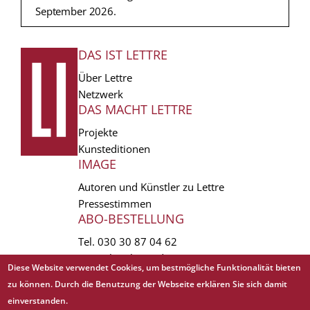
September 2026.
DAS IST LETTRE
FUSSZEILE
Über Lettre
Netzwerk
DAS MACHT LETTRE
Projekte
Kunsteditionen
IMAGE
Autoren und Künstler zu Lettre
Pressestimmen
ABO-BESTELLUNG
Tel.
030 30 87 04 62
vertrieb(at)lettre.de
Diese Website verwendet Cookies, um bestmögliche Funktionalität bieten
zu können. Durch die Benutzung der Webseite erklären Sie sich damit
Copyright © 1988 - 2026 Lettre International. All rights reserved.
einverstanden.