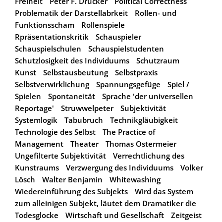
Freiheit
Peter F. Drucker
Political Correctness
Problematik der Darstellabrkeit
Rollen- und
Funktionsscham
Rollenspiele
Rpräsentationskritik
Schauspieler
Schauspielschulen
Schauspielstudenten
Schutzlosigkeit des Individuums
Schutzraum
Kunst
Selbstausbeutung
Selbstpraxis
Selbstverwirklichung
Spannungsgefüge
Spiel /
Spielen
Spontaneität
Sprache 'der universellen
Reportage'
Struwwelpeter
Subjektivität
Systemlogik
Tabubruch
Technikgläubigkeit
Technologie des Selbst
The Practice of
Management
Theater
Thomas Ostermeier
Ungefilterte Subjektivität
Verrechtlichung des
Kunstraums
Verzwergung des Individuums
Volker
Lösch
Walter Benjamin
Whitewashing
Wiedereinführung des Subjekts
Wird das System
zum alleinigen Subjekt, läutet dem Dramatiker die
Todesglocke
Wirtschaft und Gesellschaft
Zeitgeist