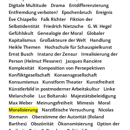
Digitale Multitude
Drama
Entdifferenzierung
Entfremdung verboten!
Epochenbruch
Ereignis
Ève Chiapello
Falk Richter
Fiktion der
Selbstidentität
Friedrich Nietzsche
G. W. Hegel
Gefühlskult
Genealogie der Moral
Globaler
Kapitalismus
Großakteure der Welt
Handlung
Heikle Themen
Hochschule für Schauspielkunst
Ernst Busch
Instanz der Zensur
Irrealisierung der
Person (Helmut Plessner)
Jacques Rancière
Komplexität
Komposition von Persepektiven
Konfliktgesellschaft
Konsensgesellschaft
Konsumismus
Kunstform Theater
Kunstfreiheit
Künstlerbild in postmoderner Arbeitskultur
Linke
Melancholie
Luc Boltanski
Majestätsbeleidigung
Max Weber
Meinungsfreiheit
Mimesis
Moral
Moralisierung
Narzißtische Versuchung
Nicolas
Stemann
Oberstimme der Autorität (Roland
Barthes)
Obszönität
Ökonomisierung
Option der