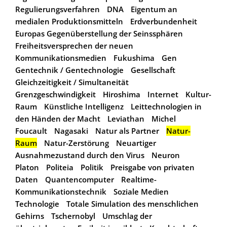
Regulierungsverfahren
DNA
Eigentum an
medialen Produktionsmitteln
Erdverbundenheit
Europas Gegenüberstellung der Seinssphären
Freiheitsversprechen der neuen
Kommunikationsmedien
Fukushima
Gen
Gentechnik / Gentechnologie
Gesellschaft
Gleichzeitigkeit / Simultaneität
Grenzgeschwindigkeit
Hiroshima
Internet
Kultur-
Raum
Künstliche Intelligenz
Leittechnologien in
den Händen der Macht
Leviathan
Michel
Foucault
Nagasaki
Natur als Partner
Natur-
Raum
Natur-Zerstörung
Neuartiger
Ausnahmezustand durch den Virus
Neuron
Platon
Politeia
Politik
Preisgabe von privaten
Daten
Quantencomputer
Realtime-
Kommunikationstechnik
Soziale Medien
Technologie
Totale Simulation des menschlichen
Gehirns
Tschernobyl
Umschlag der