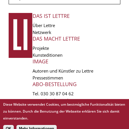
DAS IST LETTRE
FUSSZEILE
Über Lettre
Netzwerk
DAS MACHT LETTRE
Projekte
Kunsteditionen
IMAGE
Autoren und Künstler zu Lettre
Pressestimmen
ABO-BESTELLUNG
Tel.
030 30 87 04 62
vertrieb(at)lettre.de
Diese Website verwendet Cookies, um bestmögliche Funktionalität bieten
zu können. Durch die Benutzung der Webseite erklären Sie sich damit
Copyright © 1988 - 2026 Lettre International. All rights reserved.
einverstanden.
EXTRA
AGB
Abo kündigen
Datenschutz
Impressum
Links
Mediadaten
OK
Mehr Informationen