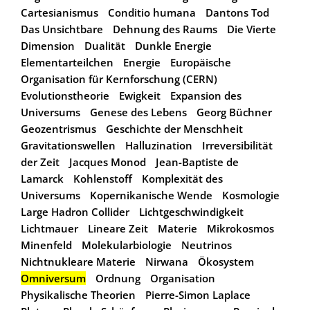
Cartesianismus
Conditio humana
Dantons Tod
Das Unsichtbare
Dehnung des Raums
Die Vierte
Dimension
Dualität
Dunkle Energie
Elementarteilchen
Energie
Europäische
Organisation für Kernforschung (CERN)
Evolutionstheorie
Ewigkeit
Expansion des
Universums
Genese des Lebens
Georg Büchner
Geozentrismus
Geschichte der Menschheit
Gravitationswellen
Halluzination
Irreversibilität
der Zeit
Jacques Monod
Jean-Baptiste de
Lamarck
Kohlenstoff
Komplexität des
Universums
Kopernikanische Wende
Kosmologie
Large Hadron Collider
Lichtgeschwindigkeit
Lichtmauer
Lineare Zeit
Materie
Mikrokosmos
Minenfeld
Molekularbiologie
Neutrinos
Nichtnukleare Materie
Nirwana
Ökosystem
Omniversum
Ordnung
Organisation
Physikalische Theorien
Pierre-Simon Laplace