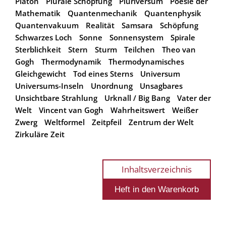
Platon
Plurale Schöpfung
Pluriversum
Poesie der
Mathematik
Quantenmechanik
Quantenphysik
Quantenvakuum
Realität
Samsara
Schöpfung
Schwarzes Loch
Sonne
Sonnensystem
Spirale
Sterblichkeit
Stern
Sturm
Teilchen
Theo van
Gogh
Thermodynamik
Thermodynamisches
Gleichgewicht
Tod eines Sterns
Universum
Universums-Inseln
Unordnung
Unsagbares
Unsichtbare Strahlung
Urknall / Big Bang
Vater der
Welt
Vincent van Gogh
Wahrheitswert
Weißer
Zwerg
Weltformel
Zeitpfeil
Zentrum der Welt
Zirkuläre Zeit
Inhaltsverzeichnis