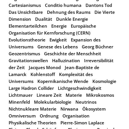
Cartesianismus
Conditio humana
Dantons Tod
Das Unsichtbare
Dehnung des Raums
Die Vierte
Dimension
Dualität
Dunkle Energie
Elementarteilchen
Energie
Europäische
Organisation für Kernforschung (CERN)
Evolutionstheorie
Ewigkeit
Expansion des
Universums
Genese des Lebens
Georg Büchner
Geozentrismus
Geschichte der Menschheit
Gravitationswellen
Halluzination
Irreversibilität
der Zeit
Jacques Monod
Jean-Baptiste de
Lamarck
Kohlenstoff
Komplexität des
Universums
Kopernikanische Wende
Kosmologie
Large Hadron Collider
Lichtgeschwindigkeit
Lichtmauer
Lineare Zeit
Materie
Mikrokosmos
Minenfeld
Molekularbiologie
Neutrinos
Nichtnukleare Materie
Nirwana
Ökosystem
Omniversum
Ordnung
Organisation
Physikalische Theorien
Pierre-Simon Laplace