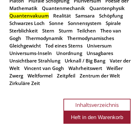
Platon
Plurale Schöpfung
Pluriversum
Poesie der
Mathematik
Quantenmechanik
Quantenphysik
Quantenvakuum
Realität
Samsara
Schöpfung
Schwarzes Loch
Sonne
Sonnensystem
Spirale
Sterblichkeit
Stern
Sturm
Teilchen
Theo van
Gogh
Thermodynamik
Thermodynamisches
Gleichgewicht
Tod eines Sterns
Universum
Universums-Inseln
Unordnung
Unsagbares
Unsichtbare Strahlung
Urknall / Big Bang
Vater der
Welt
Vincent van Gogh
Wahrheitswert
Weißer
Zwerg
Weltformel
Zeitpfeil
Zentrum der Welt
Zirkuläre Zeit
Inhaltsverzeichnis