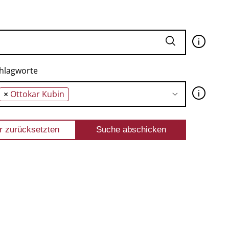
🛈
hlagworte
🛈
×
Ottokar Kubin