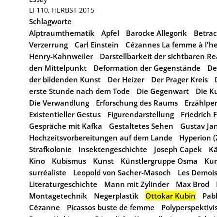
LI 110, HERBST 2015
Schlagworte
Alptraumthematik
Apfel
Barocke Allegorik
Betra
Verzerrung
Carl Einstein
Cézannes La femme à l'h
Henry-Kahnweiler
Darstellbarkeit der sichtbaren Re
den Mittelpunkt
Deformation der Gegenstände
De
der bildenden Kunst
Der Heizer
Der Prager Kreis
erste Stunde nach dem Tode
Die Gegenwart
Die K
Die Verwandlung
Erforschung des Raums
Erzählpe
Existentieller Gestus
Figurendarstellung
Friedrich F
Gespräche mit Kafka
Gestaltetes Sehen
Gustav Ja
Hochzeitsvorbereitungen auf dem Lande
Hyperion (Z
Strafkolonie
Insektengeschichte
Joseph Capek
Kä
Kino
Kubismus
Kunst
Künstlergruppe Osma
Kur
surréaliste
Leopold von Sacher-Masoch
Les Demois
Literaturgeschichte
Mann mit Zylinder
Max Brod
Montagetechnik
Negerplastik
Ottokar Kubin
Pabl
Cézanne
Picassos buste de femme
Polyperspektivi