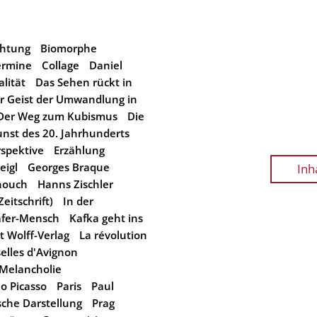
chtung
Biomorphe
ermine
Collage
Daniel
alität
Das Sehen rückt in
r Geist der Umwandlung in
Der Weg zum Kubismus
Die
unst des 20. Jahrhunderts
rspektive
Erzählung
eigl
Georges Braque
Inh
nouch
Hanns Zischler
eitschrift)
In der
fer-Mensch
Kafka geht ins
t Wolff-Verlag
La révolution
elles d'Avignon
Melancholie
o Picasso
Paris
Paul
sche Darstellung
Prag