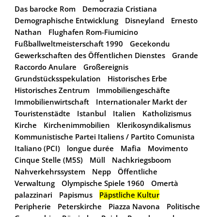
Das barocke Rom
Democrazia Cristiana
Demographische Entwicklung
Disneyland
Ernesto
Nathan
Flughafen Rom-Fiumicino
Fußballweltmeisterschaft 1990
Gecekondu
Gewerkschaften des Öffentlichen Dienstes
Grande
Raccordo Anulare
Großereignis
Grundstücksspekulation
Historisches Erbe
Historisches Zentrum
Immobiliengeschäfte
Immobilienwirtschaft
Internationaler Markt der
Touristenstädte
Istanbul
Italien
Katholizismus
Kirche
Kirchenimmobilien
Klerikosyndikalismus
Kommunistische Partei Italiens / Partito Comunista
Italiano (PCI)
longue durée
Mafia
Movimento
Cinque Stelle (M5S)
Müll
Nachkriegsboom
Nahverkehrssystem
Nepp
Öffentliche
Verwaltung
Olympische Spiele 1960
Omertà
palazzinari
Papismus
Päpstliche Kultur
Peripherie
Peterskirche
Piazza Navona
Politische