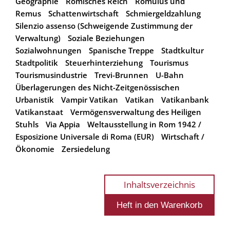
Geographie
Römisches Reich
Romulus und
Remus
Schattenwirtschaft
Schmiergeldzahlung
Silenzio assenso (Schweigende Zustimmung der
Verwaltung)
Soziale Beziehungen
Sozialwohnungen
Spanische Treppe
Stadtkultur
Stadtpolitik
Steuerhinterziehung
Tourismus
Tourismusindustrie
Trevi-Brunnen
U-Bahn
Überlagerungen des Nicht-Zeitgenössischen
Urbanistik
Vampir Vatikan
Vatikan
Vatikanbank
Vatikanstaat
Vermögensverwaltung des Heiligen
Stuhls
Via Appia
Weltausstellung in Rom 1942 /
Esposizione Universale di Roma (EUR)
Wirtschaft /
Ökonomie
Zersiedelung
Inhaltsverzeichnis