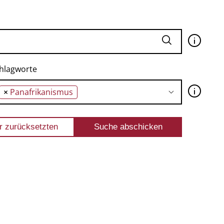
🛈
hlagworte
🛈
×
Panafrikanismus