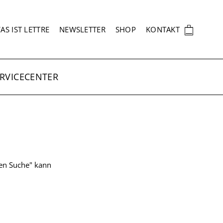
EKUNDÄRNAVIGATION
🛍
AS IST LETTRE
NEWSLETTER
SHOP
KONTAKT
RVICECENTER
ten Suche" kann