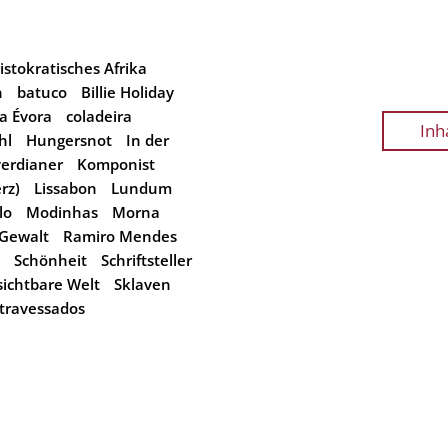
istokratisches Afrika
n
batuco
Billie Holiday
a Évora
coladeira
Inh
hl
Hungersnot
In der
erdianer
Komponist
rz)
Lissabon
Lundum
lo
Modinhas
Morna
 Gewalt
Ramiro Mendes
Schönheit
Schriftsteller
sichtbare Welt
Sklaven
travessados