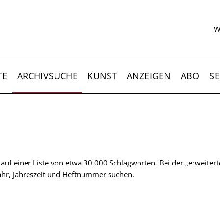
S
W
TE
ARCHIVSUCHE
KUNST
ANZEIGEN
ABO
SE
t auf einer Liste von etwa 30.000 Schlagworten. Bei der „erweiter
 Jahr, Jahreszeit und Heftnummer suchen.