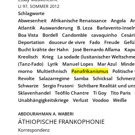
LI 97, SOMMER 2012
Schlagworte
Abwesenheit
Afrikanische Renaissance
Angola
Ar
Atlantik
Auswanderung
B. Leza
Barlavento-Insel
Boa Vista
Bordell
Candomble
cavaquinho
Cesári
Deportation
douceur de vivre
Fado
Freude
Gefü
Bucht krähte der Hahn
José Bernardo Alfama
Kapv
Kreolisch
Krieg
La sodade (lusitanischer Weltschme
(Tanz-Fado)
Lyrik
Manuel Lopes
Mar Azul
Minde
morno
Multiethnisch
Panafrikanismus
Politische
Revolte
Salazarregime
Samba
Schicksal
Schmerz
Schwarze
Sergio Frusoni
Sichtbare Realität und un
Sklavenhandel
Teófilo Chantre
Ti Goy
Tito Paris
Unabhängigkeitskriege
Verlust
Voodoo
Weiße
ABDOURAHMAN A. WABERI
ÄTHIOPISCHE FRANKOPHONIE
Korrespondenz