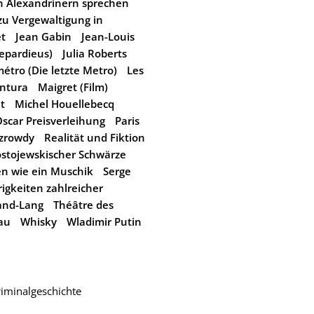
n Alexandrinern sprechen
zu Vergewaltigung in
t
Jean Gabin
Jean-Louis
Depardieus)
Julia Roberts
métro (Die letzte Metro)
Les
entura
Maigret (Film)
t
Michel Houellebecq
scar Preisverleihung
Paris
nzrowdy
Realität und Fiktion
ostojewskischer Schwärze
en wie ein Muschik
Serge
igkeiten zahlreicher
and-Lang
Théâtre des
au
Whisky
Wladimir Putin
riminalgeschichte