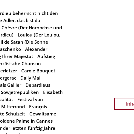
rdieu beherrscht nicht den
 Adler, das bist du!
 Chèvre (Der Hornochse und
ardieu)
Loulou (Der Loulou,
eil de Satan (Die Sonne
kaschenko
Alexander
g Ihrer Majestät
Aufstieg
anzösische Chanson-
erletzer
Carole Bouquet
ergerac
Daily Mail
ls Gallier
Depardieus
 Sowjetrepubliken
Elisabeth
alität
Festival von
Inh
s Mitterrand
François
te Schulzeit
Gewaltsame
oldene Palme in Cannes
 der letzten fünfzig Jahre