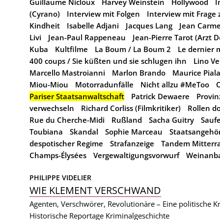
Guillaume Nicloux
Harvey Weinstein
Hollywood
I
(Cyrano)
Interview mit Folgen
Interview mit Frage 
Kindheit
Isabelle Adjani
Jacques Lang
Jean Carme
Livi
Jean-Paul Rappeneau
Jean-Pierre Tarot (Arzt 
Kuba
Kultfilme
La Boum / La Boum 2
Le dernier 
400 coups / Sie küßten und sie schlugen ihn
Lino V
Marcello Mastroianni
Marlon Brando
Maurice Piala
Miou-Miou
Motorradunfälle
Nicht allzu #MeToo
O
Pariser Staatsanwaltschaft
Patrick Dewaere
Provi
verwechseln
Richard Corliss (Filmkritiker)
Rollen d
Rue du Cherche-Midi
Rußland
Sacha Guitry
Sauf
Toubiana
Skandal
Sophie Marceau
Staatsangehör
despotischer Regime
Strafanzeige
Tandem Mitterr
Champs-Élysées
Vergewaltigungsvorwurf
Weinanb
PHILIPPE VIDELIER
WIE KLEMENT VERSCHWAND
Agenten, Verschwörer, Revolutionäre – Eine politische K
Historische Reportage
Kriminalgeschichte