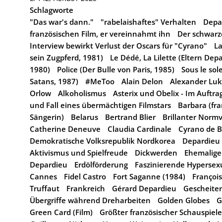
Schlagworte
"Das war's dann."
"rabelaishaftes" Verhalten
Depa
französischen Film, er vereinnahmt ihn
Der schwarze
Interview bewirkt Verlust der Oscars für "Cyrano"
La
sein Zugpferd, 1981)
Le Dédé, La Lilette (Eltern Dep
1980)
Police (Der Bulle von Paris, 1985)
Sous le sol
Satans, 1987)
#MeToo
Alain Delon
Alexander Lu
Orlow
Alkoholismus
Asterix und Obelix - Im Auftra
und Fall eines übermächtigen Filmstars
Barbara (fr
Sängerin)
Belarus
Bertrand Blier
Brillanter Normv
Catherine Deneuve
Claudia Cardinale
Cyrano de B
Demokratische Volksrepublik Nordkorea
Depardieu a
Aktivismus und Spielfreude
Dickwerden
Ehemalige
Depardieu
Erdölförderung
Faszinierende Hypersexu
Cannes
Fidel Castro
Fort Saganne (1984)
Françoi
Truffaut
Frankreich
Gérard Depardieu
Gescheiter
Übergriffe während Dreharbeiten
Golden Globes
G
Green Card (Film)
Größter französischer Schauspieler