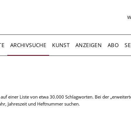
S
W
TE
ARCHIVSUCHE
KUNST
ANZEIGEN
ABO
SE
t auf einer Liste von etwa 30.000 Schlagworten. Bei der „erweiter
 Jahr, Jahreszeit und Heftnummer suchen.