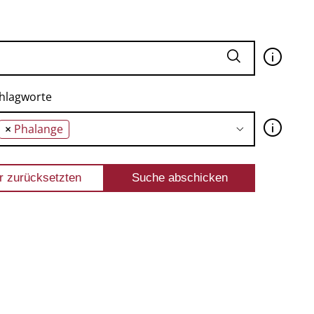
🛈
hlagworte
🛈
×
Phalange