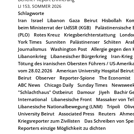
LI 153, SOMMER 2026
Schlagworte
Iran
Israel
Libanon
Gaza
Beirut
Hisbollah
Kom
beim Ministerrat der UdSSR (KGB)
Palästinensische 
(PLO)
Rotes Kreuz
Kriegsberichterstattung
Londo
York Times
Sunniten
Palästinenser
Schiiten
Ara
Journalismus
Washington Post
Allergie gegen den 
Libanonkrieg
Libanesischer Bürgerkrieg
Iran-Krieg
Tötung des iranischen Obersten Führers / US-Amerikan
vom 28.02.2026
American University Hospital Beirut
Beirut
Observer
Reporter-Spione
The Economist
ABC News
Chicago Daily
Sunday Times
Newswee
"Schlachthaus" Ostbeirut
Damour
Jiyeh
Bachir G
International
Libanesische Front
Massaker von Tel 
Libanesische Nationalbewegung (LNM)
Tripoli
Oliv
University Beirut
Associated Press
Reuters
Ahmed
Kriegsreporter zum Zivilisten
Das Schreiben von Sp
Reporters einzige Möglichkeit zu dichten