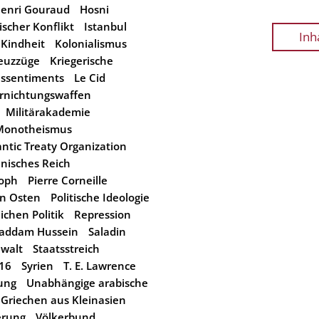
enri Gouraud
Hosni
ischer Konflikt
Istanbul
Inh
Kindheit
Kolonialismus
euzzüge
Kriegerische
essentiments
Le Cid
rnichtungswaffen
Militärakademie
Monotheismus
antic Treaty Organization
nisches Reich
soph
Pierre Corneille
en Osten
Politische Ideologie
ichen Politik
Repression
addam Hussein
Saladin
ewalt
Staatsstreich
16
Syrien
T. E. Lawrence
ung
Unabhängige arabische
 Griechen aus Kleinasien
erung
Völkerbund