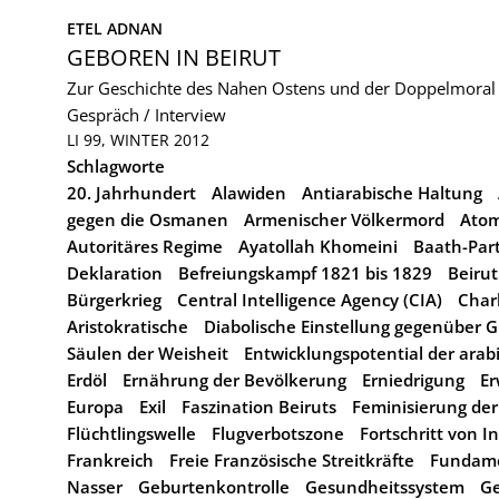
ETEL ADNAN
GEBOREN IN BEIRUT
Zur Geschichte des Nahen Ostens und der Doppelmoral
Gespräch / Interview
LI 99, WINTER 2012
Schlagworte
20. Jahrhundert
Alawiden
Antiarabische Haltung
gegen die Osmanen
Armenischer Völkermord
Atom
Autoritäres Regime
Ayatollah Khomeini
Baath-Part
Deklaration
Befreiungskampf 1821 bis 1829
Beirut
Bürgerkrieg
Central Intelligence Agency (CIA)
Char
Aristokratische
Diabolische Einstellung gegenüber 
Säulen der Weisheit
Entwicklungspotential der arab
Erdöl
Ernährung der Bevölkerung
Erniedrigung
Er
Europa
Exil
Faszination Beiruts
Feminisierung de
Flüchtlingswelle
Flugverbotszone
Fortschritt von 
Frankreich
Freie Französische Streitkräfte
Fundame
Nasser
Geburtenkontrolle
Gesundheitssystem
Ge