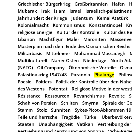
Griechischer Bürgerkrieg
Großbritannien
Hafen
H
Mubarak
Irak
Islam
Israel
Israelisch-palästinens
Jahrhundert der Kriege
Judentum
Kemal Atatürk
Kolonialmacht
Kommunismus
Konstantinopel
Kr
religiöse Energie
Kultur der Kontrolle
Kultur des R
Libanon
Machtfigur
Maler
Maroniten
Massenve
Masterplan nach dem Ende des Osmanischen Reichs
Militärbasis
Mittelmeer
Mohammad Mossadegh
Multikulturell
Naher Osten
Niederlage
North Atl
(NATO)
Oil Company
Ökonomische Vorteile
Osma
Palästinakrieg 1947/48
Paranoia
Phalange
Philo
Poesie
Poitiers
Politik der Kontrolle über den Nah
des Westens
Potentat
Religiöse Motive in der westl
Résistance
Ressourcen
Revanchismus
Revolte
S
Schah von Persien
Schiiten
Smyrna
Spirale der G
Stamm
Stolz
Sunniten
Sykes-Picot-Abkommen 19
Teile und herrsche
Tragödie
Türkei
Überbevölker
Staaten
Unabhängigkeit
Vatikan
Vertreibung der
Vertreibung und Zerstörung von Smyrna
Vichy-Regi