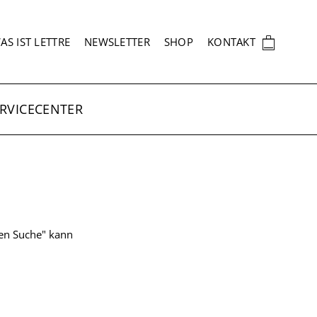
EKUNDÄRNAVIGATION
🛍
AS IST LETTRE
NEWSLETTER
SHOP
KONTAKT
RVICECENTER
ten Suche" kann