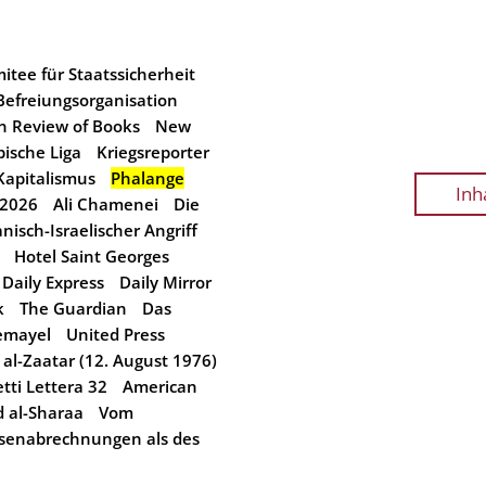
itee für Staatssicherheit
Befreiungsorganisation
n Review of Books
New
bische Liga
Kriegsreporter
Kapitalismus
Phalange
Inh
 2026
Ali Chamenei
Die
isch-Israelischer Angriff
Hotel Saint Georges
Daily Express
Daily Mirror
k
The Guardian
Das
emayel
United Press
al-Zaatar (12. August 1976)
etti Lettera 32
American
 al-Sharaa
Vom
esenabrechnungen als des