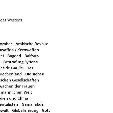
 des Westens
Araber
Arabische Revolte
waffen / Kernwaffen
ei
Bagdad
Balfour-
Bestrafung Syriens
les de Gaulle
Das
Griechenland
Die sieben
ischen Gesellschaften
wachen der Frauen
r männlichen Welt
Indien und China
ntalisten
Gamal abdel
walt
Globalisierung
Gott