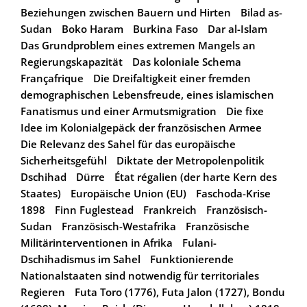
Beziehungen zwischen Bauern und Hirten
Bilad as-
Sudan
Boko Haram
Burkina Faso
Dar al-Islam
Das Grundproblem eines extremen Mangels an
Regierungskapazität
Das koloniale Schema
Françafrique
Die Dreifaltigkeit einer fremden
demographischen Lebensfreude, eines islamischen
Fanatismus und einer Armutsmigration
Die fixe
Idee im Kolonialgepäck der französischen Armee
Die Relevanz des Sahel für das europäische
Sicherheitsgefühl
Diktate der Metropolenpolitik
Dschihad
Dürre
État régalien (der harte Kern des
Staates)
Europäische Union (EU)
Faschoda-Krise
1898
Finn Fuglestead
Frankreich
Französisch-
Sudan
Französisch-Westafrika
Französische
Militärinterventionen in Afrika
Fulani-
Dschihadismus im Sahel
Funktionierende
Nationalstaaten sind notwendig für territoriales
Regieren
Futa Toro (1776), Futa Jalon (1727), Bondu