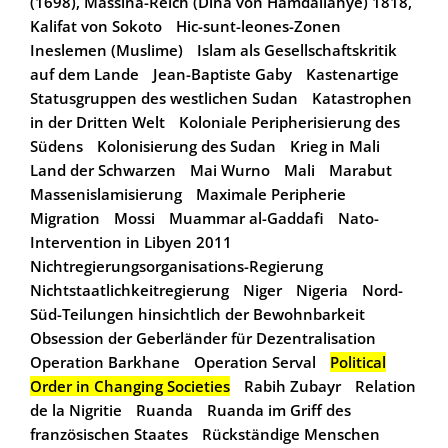
(1698), Massina-Reich (Dina von Hamdallahye) 1818,
Kalifat von Sokoto
Hic-sunt-leones-Zonen
Ineslemen (Muslime)
Islam als Gesellschaftskritik
auf dem Lande
Jean-Baptiste Gaby
Kastenartige
Statusgruppen des westlichen Sudan
Katastrophen
in der Dritten Welt
Koloniale Peripherisierung des
Südens
Kolonisierung des Sudan
Krieg in Mali
Land der Schwarzen
Mai Wurno
Mali
Marabut
Massenislamisierung
Maximale Peripherie
Migration
Mossi
Muammar al-Gaddafi
Nato-
Intervention in Libyen 2011
Nichtregierungsorganisations-Regierung
Nichtstaatlichkeitregierung
Niger
Nigeria
Nord-
Süd-Teilungen hinsichtlich der Bewohnbarkeit
Obsession der Geberländer für Dezentralisation
Operation Barkhane
Operation Serval
Political
Order in Changing Societies
Rabih Zubayr
Relation
de la Nigritie
Ruanda
Ruanda im Griff des
französischen Staates
Rückständige Menschen