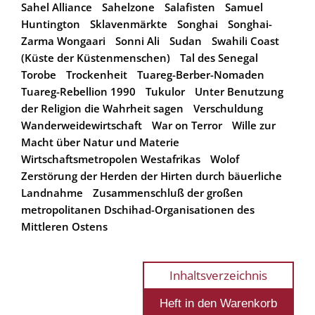
Sahel Alliance
Sahelzone
Salafisten
Samuel
Huntington
Sklavenmärkte
Songhai
Songhai-
Zarma Wongaari
Sonni Ali
Sudan
Swahili Coast
(Küste der Küstenmenschen)
Tal des Senegal
Torobe
Trockenheit
Tuareg-Berber-Nomaden
Tuareg-Rebellion 1990
Tukulor
Unter Benutzung
der Religion die Wahrheit sagen
Verschuldung
Wanderweidewirtschaft
War on Terror
Wille zur
Macht über Natur und Materie
Wirtschaftsmetropolen Westafrikas
Wolof
Zerstörung der Herden der Hirten durch bäuerliche
Landnahme
Zusammenschluß der großen
metropolitanen Dschihad-Organisationen des
Mittleren Ostens
Inhaltsverzeichnis