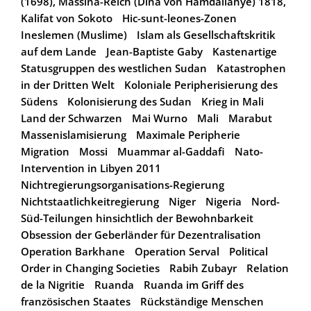
(1698), Massina-Reich (Dina von Hamdallahye) 1818,
Kalifat von Sokoto
Hic-sunt-leones-Zonen
Ineslemen (Muslime)
Islam als Gesellschaftskritik
auf dem Lande
Jean-Baptiste Gaby
Kastenartige
Statusgruppen des westlichen Sudan
Katastrophen
in der Dritten Welt
Koloniale Peripherisierung des
Südens
Kolonisierung des Sudan
Krieg in Mali
Land der Schwarzen
Mai Wurno
Mali
Marabut
Massenislamisierung
Maximale Peripherie
Migration
Mossi
Muammar al-Gaddafi
Nato-
Intervention in Libyen 2011
Nichtregierungsorganisations-Regierung
Nichtstaatlichkeitregierung
Niger
Nigeria
Nord-
Süd-Teilungen hinsichtlich der Bewohnbarkeit
Obsession der Geberländer für Dezentralisation
Operation Barkhane
Operation Serval
Political
Order in Changing Societies
Rabih Zubayr
Relation
de la Nigritie
Ruanda
Ruanda im Griff des
französischen Staates
Rückständige Menschen