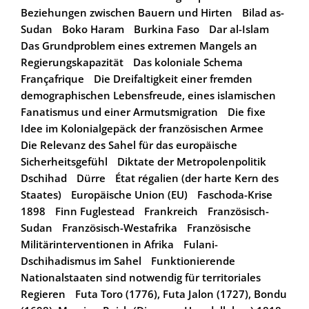
Beziehungen zwischen Bauern und Hirten
Bilad as-
Sudan
Boko Haram
Burkina Faso
Dar al-Islam
Das Grundproblem eines extremen Mangels an
Regierungskapazität
Das koloniale Schema
Françafrique
Die Dreifaltigkeit einer fremden
demographischen Lebensfreude, eines islamischen
Fanatismus und einer Armutsmigration
Die fixe
Idee im Kolonialgepäck der französischen Armee
Die Relevanz des Sahel für das europäische
Sicherheitsgefühl
Diktate der Metropolenpolitik
Dschihad
Dürre
État régalien (der harte Kern des
Staates)
Europäische Union (EU)
Faschoda-Krise
1898
Finn Fuglestead
Frankreich
Französisch-
Sudan
Französisch-Westafrika
Französische
Militärinterventionen in Afrika
Fulani-
Dschihadismus im Sahel
Funktionierende
Nationalstaaten sind notwendig für territoriales
Regieren
Futa Toro (1776), Futa Jalon (1727), Bondu