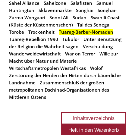
Sahel Alliance
Sahelzone
Salafisten
Samuel
Huntington
Sklavenmärkte
Songhai
Songhai-
Zarma Wongaari
Sonni Ali
Sudan
Swahili Coast
(Küste der Küstenmenschen)
Tal des Senegal
Torobe
Trockenheit
Tuareg-Berber-Nomaden
Tuareg-Rebellion 1990
Tukulor
Unter Benutzung
der Religion die Wahrheit sagen
Verschuldung
Wanderweidewirtschaft
War on Terror
Wille zur
Macht über Natur und Materie
Wirtschaftsmetropolen Westafrikas
Wolof
Zerstörung der Herden der Hirten durch bäuerliche
Landnahme
Zusammenschluß der großen
metropolitanen Dschihad-Organisationen des
Mittleren Ostens
Inhaltsverzeichnis