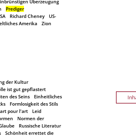
r inbrünstigen Überzeugung
n
Prediger
USA
Richard Cheney
US-
ltliches Amerika
Zion
g der Kultur
le ist gut gepflastert
ten des Seins
Einheitliches
Inh
cks
Formlosigkeit des Stils
'art pour l'art
Leid
Normen
Normen der
 Glaube
Russische Literatur
s
Schönheit errettet die