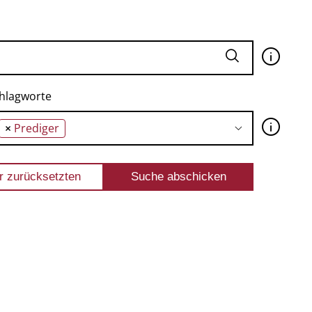
🛈
hlagworte
🛈
×
Prediger