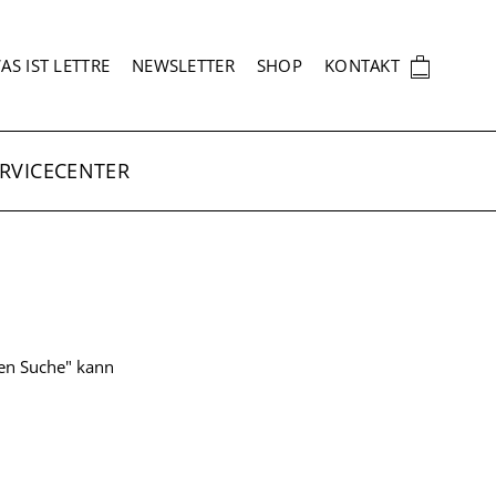
EKUNDÄRNAVIGATION
🛍
AS IST LETTRE
NEWSLETTER
SHOP
KONTAKT
RVICECENTER
ten Suche" kann