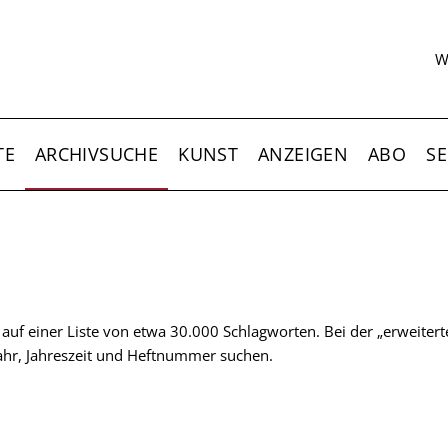
S
W
TE
ARCHIVSUCHE
KUNST
ANZEIGEN
ABO
SE
t auf einer Liste von etwa 30.000 Schlagworten. Bei der „erweiter
 Jahr, Jahreszeit und Heftnummer suchen.