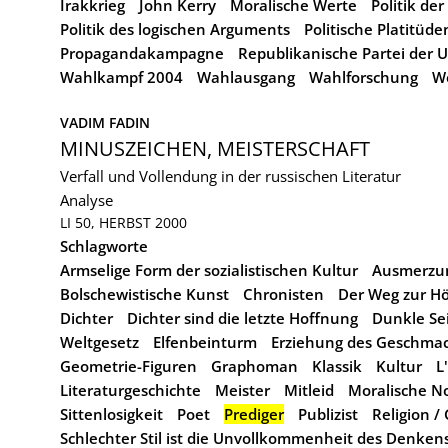
Irakkrieg
John Kerry
Moralische Werte
Politik de
Politik des logischen Arguments
Politische Platitüde
Propagandakampagne
Republikanische Partei der 
Wahlkampf 2004
Wahlausgang
Wahlforschung
We
VADIM FADIN
MINUSZEICHEN, MEISTERSCHAFT
Verfall und Vollendung in der russischen Literatur
Analyse
LI 50, HERBST 2000
Schlagworte
Armselige Form der sozialistischen Kultur
Ausmerzun
Bolschewistische Kunst
Chronisten
Der Weg zur Höl
Dichter
Dichter sind die letzte Hoffnung
Dunkle Sei
Weltgesetz
Elfenbeinturm
Erziehung des Geschma
Geometrie-Figuren
Graphoman
Klassik
Kultur
L
Literaturgeschichte
Meister
Mitleid
Moralische 
Sittenlosigkeit
Poet
Prediger
Publizist
Religion /
Schlechter Stil ist die Unvollkommenheit des Denken