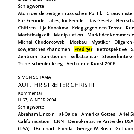
Schlagworte
Atom der derzeitigen russischen Politik
Chauviniste
Für Freunde – alles, für Feinde – das Gesetz
Herrscha
Chiffren
Ilja Kabakow
Krieg gegen den Terror
Kri
Machtlosigkeit
Manipulation
Markt der kommerzie
Michail Chodorkowski
Moskau
Mystiker
Oligarchi
sowjetisches Phänomen
Prediger
Retrospektive
S
Zentrum
Sanktionen
Selbstzensur
Steuerhinterz
Tschetschenienkrieg
Verbotene Kunst 2006
SIMON SCHAMA
AUF, IHR STREITER CHRISTI!
Kommentar
LI 67, WINTER 2004
Schlagworte
Abraham Lincoln
al-Qaida
Amerika Gottes
Ariel 
Californication
CNN
Demokratische Partei der USA
(DSA)
Dschihad
Florida
George W. Bush
Gotham 