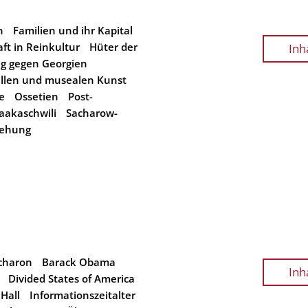
n
Familien und ihr Kapital
ft in Reinkultur
Hüter der
Inh
eg gegen Georgien
llen und musealen Kunst
e
Ossetien
Post-
aakaschwili
Sacharow-
iehung
Scharon
Barack Obama
Inh
Divided States of America
Hall
Informationszeitalter