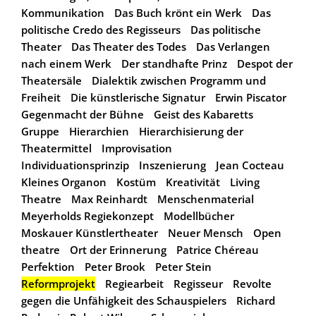
Kommunikation
Das Buch krönt ein Werk
Das
politische Credo des Regisseurs
Das politische
Theater
Das Theater des Todes
Das Verlangen
nach einem Werk
Der standhafte Prinz
Despot der
Theatersäle
Dialektik zwischen Programm und
Freiheit
Die künstlerische Signatur
Erwin Piscator
Gegenmacht der Bühne
Geist des Kabaretts
Gruppe
Hierarchien
Hierarchisierung der
Theatermittel
Improvisation
Individuationsprinzip
Inszenierung
Jean Cocteau
Kleines Organon
Kostüm
Kreativität
Living
Theatre
Max Reinhardt
Menschenmaterial
Meyerholds Regiekonzept
Modellbücher
Moskauer Künstlertheater
Neuer Mensch
Open
theatre
Ort der Erinnerung
Patrice Chéreau
Perfektion
Peter Brook
Peter Stein
Reformprojekt
Regiearbeit
Regisseur
Revolte
gegen die Unfähigkeit des Schauspielers
Richard