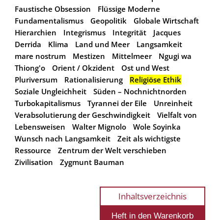
Faustische Obsession
Flüssige Moderne
Fundamentalismus
Geopolitik
Globale Wirtschaft
Hierarchien
Integrismus
Integrität
Jacques
Derrida
Klima
Land und Meer
Langsamkeit
mare nostrum
Mestizen
Mittelmeer
Ngugi wa
Thiong'o
Orient / Okzident
Ost und West
Pluriversum
Rationalisierung
Religiöse Ethik
Soziale Ungleichheit
Süden – Nochnichtnorden
Turbokapitalismus
Tyrannei der Eile
Unreinheit
Verabsolutierung der Geschwindigkeit
Vielfalt von
Lebensweisen
Walter Mignolo
Wole Soyinka
Wunsch nach Langsamkeit
Zeit als wichtigste
Ressource
Zentrum der Welt verschieben
Zivilisation
Zygmunt Bauman
Inhaltsverzeichnis