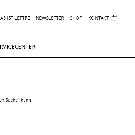
EKUNDÄRNAVIGATION
🛍
AS IST LETTRE
NEWSLETTER
SHOP
KONTAKT
RVICECENTER
ten Suche" kann