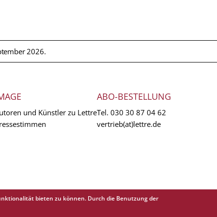
ptember 2026.
MAGE
ABO-BESTELLUNG
utoren und Künstler zu Lettre
Tel.
030 30 87 04 62
ressestimmen
vertrieb(at)lettre.de
nktionalität bieten zu können. Durch die Benutzung der
EXTR
AGB
Abo 