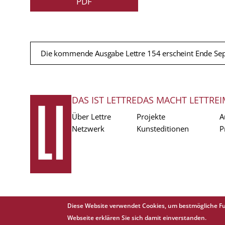
PDF
Die kommende Ausgabe Lettre 154 erscheint Ende Se
DAS IST LETTRE
DAS MACHT LETTRE
I
FUSSZEILE
Über Lettre
Projekte
A
Netzwerk
Kunsteditionen
P
Diese Website verwendet Cookies, um bestmögliche Fu
Copyright © 1988 - 2026 Lettre International. All rights reserved.
Webseite erklären Sie sich damit einverstanden.