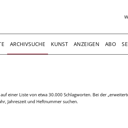
S
W
TE
ARCHIVSUCHE
KUNST
ANZEIGEN
ABO
SE
t auf einer Liste von etwa 30.000 Schlagworten. Bei der „erweiter
 Jahr, Jahreszeit und Heftnummer suchen.