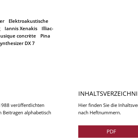
er
Elektroakustische
g
Iannis Xenakis
Illiac-
usique concrète
Pina
ynthesizer DX 7
INHALTSVERZEICHNI
 1988 veröffentlichten
Hier finden Sie die Inhalts
n Beitragen alphabetisch
nach Heftnummern.
PDF