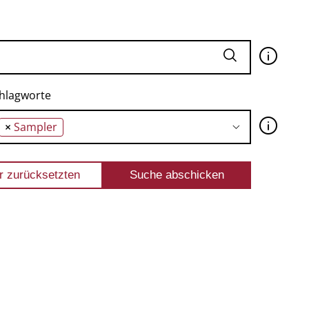
🛈
hlagworte
🛈
×
Sampler