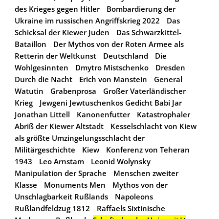
des Krieges gegen Hitler
Bombardierung der
Ukraine im russischen Angriffskrieg 2022
Das
Schicksal der Kiewer Juden
Das Schwarzkittel-
Bataillon
Der Mythos von der Roten Armee als
Retterin der Weltkunst
Deutschland
Die
Wohlgesinnten
Dmytro Mistschenko
Dresden
Durch die Nacht
Erich von Manstein
General
Watutin
Grabenprosa
Großer Vaterländischer
Krieg
Jewgeni Jewtuschenkos Gedicht Babi Jar
Jonathan Littell
Kanonenfutter
Katastrophaler
Abriß der Kiewer Altstadt
Kesselschlacht von Kiew
als größte Umzingelungsschlacht der
Militärgeschichte
Kiew
Konferenz von Teheran
1943
Leo Arnstam
Leonid Wolynsky
Manipulation der Sprache
Menschen zweiter
Klasse
Monuments Men
Mythos von der
Unschlagbarkeit Rußlands
Napoleons
Rußlandfeldzug 1812
Raffaels Sixtinische