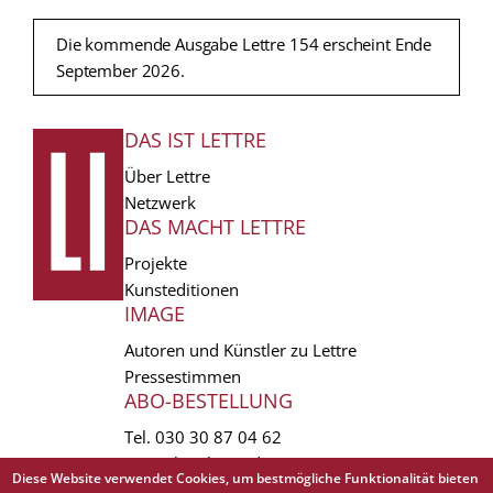
Die kommende Ausgabe Lettre 154 erscheint Ende
September 2026.
DAS IST LETTRE
FUSSZEILE
Über Lettre
Netzwerk
DAS MACHT LETTRE
Projekte
Kunsteditionen
IMAGE
Autoren und Künstler zu Lettre
Pressestimmen
ABO-BESTELLUNG
Tel.
030 30 87 04 62
vertrieb(at)lettre.de
Diese Website verwendet Cookies, um bestmögliche Funktionalität bieten