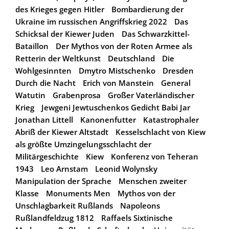
des Krieges gegen Hitler
Bombardierung der
Ukraine im russischen Angriffskrieg 2022
Das
Schicksal der Kiewer Juden
Das Schwarzkittel-
Bataillon
Der Mythos von der Roten Armee als
Retterin der Weltkunst
Deutschland
Die
Wohlgesinnten
Dmytro Mistschenko
Dresden
Durch die Nacht
Erich von Manstein
General
Watutin
Grabenprosa
Großer Vaterländischer
Krieg
Jewgeni Jewtuschenkos Gedicht Babi Jar
Jonathan Littell
Kanonenfutter
Katastrophaler
Abriß der Kiewer Altstadt
Kesselschlacht von Kiew
als größte Umzingelungsschlacht der
Militärgeschichte
Kiew
Konferenz von Teheran
1943
Leo Arnstam
Leonid Wolynsky
Manipulation der Sprache
Menschen zweiter
Klasse
Monuments Men
Mythos von der
Unschlagbarkeit Rußlands
Napoleons
Rußlandfeldzug 1812
Raffaels Sixtinische