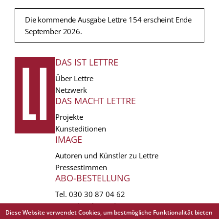
Die kommende Ausgabe Lettre 154 erscheint Ende
September 2026.
DAS IST LETTRE
FUSSZEILE
Über Lettre
Netzwerk
DAS MACHT LETTRE
Projekte
Kunsteditionen
IMAGE
Autoren und Künstler zu Lettre
Pressestimmen
ABO-BESTELLUNG
Tel.
030 30 87 04 62
vertrieb(at)lettre.de
Diese Website verwendet Cookies, um bestmögliche Funktionalität bieten