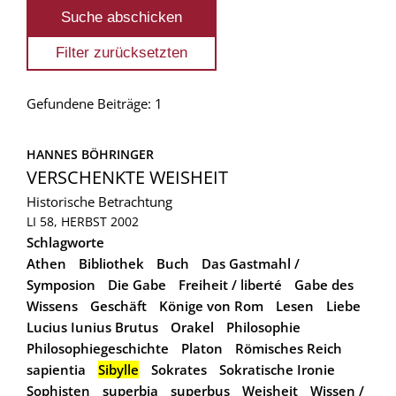
Gefundene Beiträge: 1
HANNES BÖHRINGER
VERSCHENKTE WEISHEIT
Historische Betrachtung
LI 58, HERBST 2002
Schlagworte
Athen
Bibliothek
Buch
Das Gastmahl /
Symposion
Die Gabe
Freiheit / liberté
Gabe des
Wissens
Geschäft
Könige von Rom
Lesen
Liebe
Lucius Iunius Brutus
Orakel
Philosophie
Philosophiegeschichte
Platon
Römisches Reich
sapientia
Sibylle
Sokrates
Sokratische Ironie
Sophisten
superbia
superbus
Weisheit
Wissen /