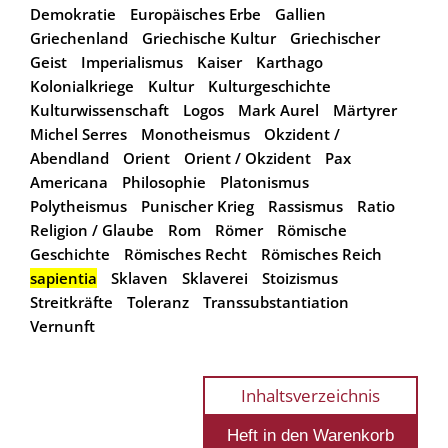
Demokratie
Europäisches Erbe
Gallien
Griechenland
Griechische Kultur
Griechischer
Geist
Imperialismus
Kaiser
Karthago
Kolonialkriege
Kultur
Kulturgeschichte
Kulturwissenschaft
Logos
Mark Aurel
Märtyrer
Michel Serres
Monotheismus
Okzident /
Abendland
Orient
Orient / Okzident
Pax
Americana
Philosophie
Platonismus
Polytheismus
Punischer Krieg
Rassismus
Ratio
Religion / Glaube
Rom
Römer
Römische
Geschichte
Römisches Recht
Römisches Reich
sapientia
Sklaven
Sklaverei
Stoizismus
Streitkräfte
Toleranz
Transsubstantiation
Vernunft
Inhaltsverzeichnis