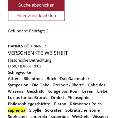
Gefundene Beiträge: 2
HANNES BÖHRINGER
VERSCHENKTE WEISHEIT
Historische Betrachtung
LI 58, HERBST 2002
Schlagworte
Athen
Bibliothek
Buch
Das Gastmahl /
Symposion
Die Gabe
Freiheit / liberté
Gabe des
Wissens
Geschäft
Könige von Rom
Lesen
Liebe
Lucius Iunius Brutus
Orakel
Philosophie
Philosophiegeschichte
Platon
Römisches Reich
sapientia
Sibylle
Sokrates
Sokratische Ironie
Sophisten
superbia
superbus
Weisheit
Wissen /