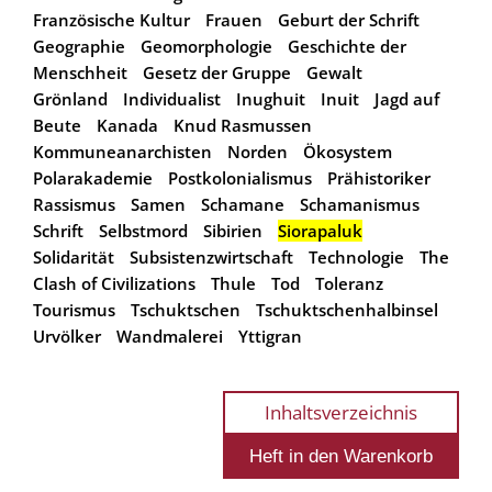
Französische Kultur
Frauen
Geburt der Schrift
Geographie
Geomorphologie
Geschichte der
Menschheit
Gesetz der Gruppe
Gewalt
Grönland
Individualist
Inughuit
Inuit
Jagd auf
Beute
Kanada
Knud Rasmussen
Kommuneanarchisten
Norden
Ökosystem
Polarakademie
Postkolonialismus
Prähistoriker
Rassismus
Samen
Schamane
Schamanismus
Schrift
Selbstmord
Sibirien
Siorapaluk
Solidarität
Subsistenzwirtschaft
Technologie
The
Clash of Civilizations
Thule
Tod
Toleranz
Tourismus
Tschuktschen
Tschuktschenhalbinsel
Urvölker
Wandmalerei
Yttigran
Inhaltsverzeichnis