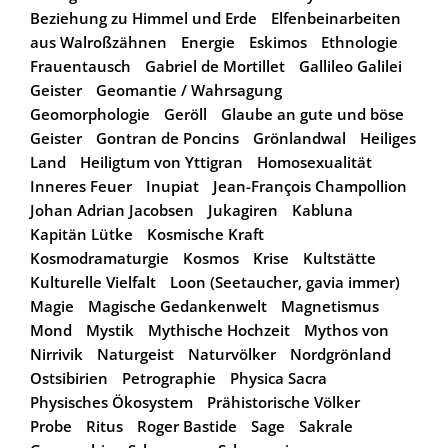
Beziehung zu Himmel und Erde
Elfenbeinarbeiten
aus Walroßzähnen
Energie
Eskimos
Ethnologie
Frauentausch
Gabriel de Mortillet
Gallileo Galilei
Geister
Geomantie / Wahrsagung
Geomorphologie
Geröll
Glaube an gute und böse
Geister
Gontran de Poncins
Grönlandwal
Heiliges
Land
Heiligtum von Yttigran
Homosexualität
Inneres Feuer
Inupiat
Jean-François Champollion
Johan Adrian Jacobsen
Jukagiren
Kabluna
Kapitän Lütke
Kosmische Kraft
Kosmodramaturgie
Kosmos
Krise
Kultstätte
Kulturelle Vielfalt
Loon (Seetaucher, gavia immer)
Magie
Magische Gedankenwelt
Magnetismus
Mond
Mystik
Mythische Hochzeit
Mythos von
Nirrivik
Naturgeist
Naturvölker
Nordgrönland
Ostsibirien
Petrographie
Physica Sacra
Physisches Ökosystem
Prähistorische Völker
Probe
Ritus
Roger Bastide
Sage
Sakrale