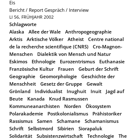
Eis
Bericht / Report
Gespräch / Interview
LI 56, FRÜHJAHR 2002
Schlagworte
Alaska
Allee der Wale
Anthropogeographie
Arktis
Arktische Völker
Atheist
Centre national
de la recherche scientifique (CNRS)
Cro-Magnon-
Menschen
Dialektik von Mensch und Natur
Eskimos
Ethnologie
Eurozentrismus
Euthanasie
Französische Kultur
Frauen
Geburt der Schrift
Geographie
Geomorphologie
Geschichte der
Menschheit
Gesetz der Gruppe
Gewalt
Grönland
Individualist
Inughuit
Inuit
Jagd auf
Beute
Kanada
Knud Rasmussen
Kommuneanarchisten
Norden
Ökosystem
Polarakademie
Postkolonialismus
Prähistoriker
Rassismus
Samen
Schamane
Schamanismus
Schrift
Selbstmord
Sibirien
Siorapaluk
Solidarität
Subsistenzwirtschaft
Technologie
The