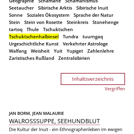
Geographie
Schamane
Schamanismus
Seetaucher
Sibirische Arktis
Sibirische Inuit
Sonne
Soziales Ökosystem
Sprache der Natur
Stein
Stein von Rosette
Steinkreis
Stonehenge
tartoq
Thule
Tschuktschen
Tschuktschenhalbinsel
Tundra
tuurngaq
Urgeschichtliche Kunst
Verkehrter Astrologe
Walfang
Weisheit
Yuit
Yupiget
Zahlenlehre
Zaristisches Rußland
Zentralsibirien
Inhaltsverzeichnis
Vergriffen
JAN BORM, 
JEAN MALAURIE
WALROSSSUPPE, SEEHUNDBLUT
Die Kultur der Inuit - ein Ethnographenleben im ewigen