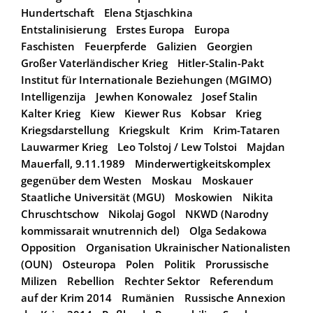
Hundertschaft
Elena Stjaschkina
Entstalinisierung
Erstes Europa
Europa
Faschisten
Feuerpferde
Galizien
Georgien
Großer Vaterländischer Krieg
Hitler-Stalin-Pakt
Institut für Internationale Beziehungen (MGIMO)
Intelligenzija
Jewhen Konowalez
Josef Stalin
Kalter Krieg
Kiew
Kiewer Rus
Kobsar
Krieg
Kriegsdarstellung
Kriegskult
Krim
Krim-Tataren
Lauwarmer Krieg
Leo Tolstoj / Lew Tolstoi
Majdan
Mauerfall, 9.11.1989
Minderwertigkeitskomplex
gegenüber dem Westen
Moskau
Moskauer
Staatliche Universität (MGU)
Moskowien
Nikita
Chruschtschow
Nikolaj Gogol
NKWD (Narodny
kommissarait wnutrennich del)
Olga Sedakowa
Opposition
Organisation Ukrainischer Nationalisten
(OUN)
Osteuropa
Polen
Politik
Prorussische
Milizen
Rebellion
Rechter Sektor
Referendum
auf der Krim 2014
Rumänien
Russische Annexion