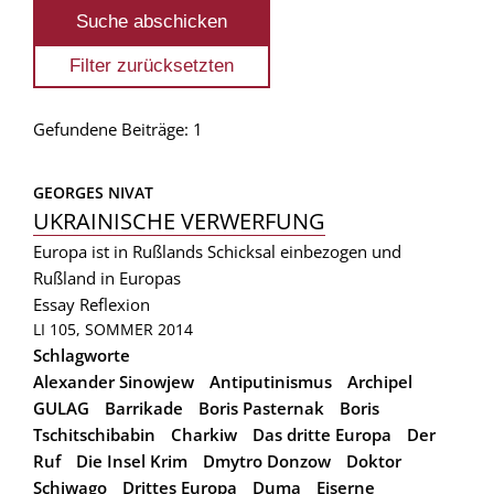
Gefundene Beiträge: 1
GEORGES NIVAT
UKRAINISCHE VERWERFUNG
Europa ist in Rußlands Schicksal einbezogen und
Rußland in Europas
Essay
Reflexion
LI 105, SOMMER 2014
Schlagworte
Alexander Sinowjew
Antiputinismus
Archipel
GULAG
Barrikade
Boris Pasternak
Boris
Tschitschibabin
Charkiw
Das dritte Europa
Der
Ruf
Die Insel Krim
Dmytro Donzow
Doktor
Schiwago
Drittes Europa
Duma
Eiserne