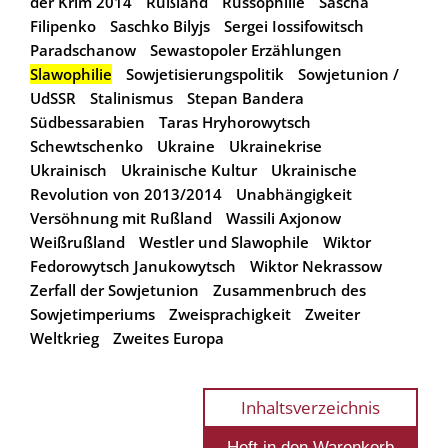
der Krim 2014
Rußland
Russophilie
Sascha
Filipenko
Saschko Bilyjs
Sergei Iossifowitsch
Paradschanow
Sewastopoler Erzählungen
Slawophilie
Sowjetisierungspolitik
Sowjetunion /
UdSSR
Stalinismus
Stepan Bandera
Südbessarabien
Taras Hryhorowytsch
Schewtschenko
Ukraine
Ukrainekrise
Ukrainisch
Ukrainische Kultur
Ukrainische
Revolution von 2013/2014
Unabhängigkeit
Versöhnung mit Rußland
Wassili Axjonow
Weißrußland
Westler und Slawophile
Wiktor
Fedorowytsch Janukowytsch
Wiktor Nekrassow
Zerfall der Sowjetunion
Zusammenbruch des
Sowjetimperiums
Zweisprachigkeit
Zweiter
Weltkrieg
Zweites Europa
Inhaltsverzeichnis