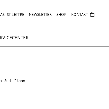
EKUNDÄRNAVIGATION
🛍
AS IST LETTRE
NEWSLETTER
SHOP
KONTAKT
RVICECENTER
ten Suche" kann