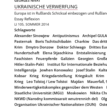
GEORGES NIVAT
UKRAINISCHE VERWERFUNG
Europa ist in Rußlands Schicksal einbezogen und Rußlan
Essay
Reflexion
LI 105, SOMMER 2014
Schlagworte
Alexander Sinowjew
Antiputinismus
Archipel GUL
Pasternak
Boris Tschitschibabin
Charkiw
Das drit
Krim
Dmytro Donzow
Doktor Schiwago
Drittes Eu
Hundertschaft
Elena Stjaschkina
Entstalinisierung
Faschisten
Feuerpferde
Galizien
Georgien
Große
Hitler-Stalin-Pakt
Institut für Internationale Bezi
Intelligenzija
Jewhen Konowalez
Josef Stalin
Kalt
Kobsar
Krieg
Kriegsdarstellung
Kriegskult
Krim
Krieg
Leo Tolstoj / Lew Tolstoi
Majdan
Mauerfall, 
Minderwertigkeitskomplex gegenüber dem Westen
Staatliche Universität (MGU)
Moskowien
Nikita C
NKWD (Narodny kommissarait wnutrennich del)
Ol
Organisation Ukrainischer Nationalisten (OUN)
Ost