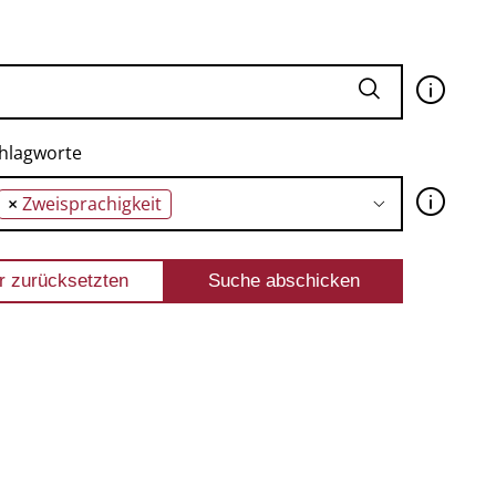
🛈
hlagworte
🛈
×
Zweisprachigkeit