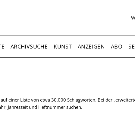
S
W
TE
ARCHIVSUCHE
KUNST
ANZEIGEN
ABO
SE
t auf einer Liste von etwa 30.000 Schlagworten. Bei der „erweiter
 Jahr, Jahreszeit und Heftnummer suchen.