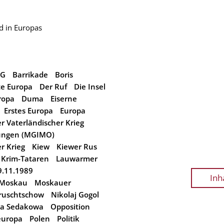
d in Europas
AG
Barrikade
Boris
te Europa
Der Ruf
Die Insel
ropa
Duma
Eiserne
Erstes Europa
Europa
r Vaterländischer Krieg
ehungen (MGIMO)
er Krieg
Kiew
Kiewer Rus
Krim-Tataren
Lauwarmer
9.11.1989
Inh
Moskau
Moskauer
hruschtschow
Nikolaj Gogol
ga Sedakowa
Opposition
europa
Polen
Politik