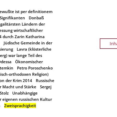
wußte ist per definitionem
 Signifikanten
Donbaß
egalitärsten Ländern der
essung wirtschaftlicher
 durch Zarin Katharina
Jüdische Gemeinde in der
Inh
sierung
Lavra (klösterliche
rg) war lange Teil des
dessa
Ökonomischer
otemkin
Petro Poroschenko
sisch-orthodoxen Religion)
on der Krim 2014
Russische
r Macht und Stärke
Sergej
Stolz
Unabhängige
 eigenen russischen Kultur
n
Zweisprachigkeit