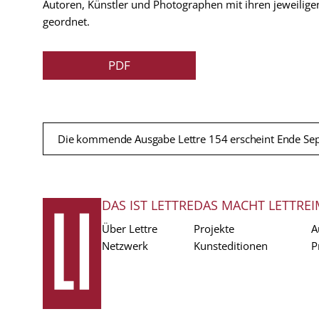
Autoren, Künstler und Photographen mit ihren jeweilige
geordnet.
PDF
Die kommende Ausgabe Lettre 154 erscheint Ende Se
DAS IST LETTRE
DAS MACHT LETTRE
I
FUSSZEILE
Über Lettre
Projekte
A
Netzwerk
Kunsteditionen
P