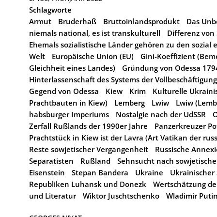
Schlagworte
Armut
Bruderhaß
Bruttoinlandsprodukt
Das Unbe
niemals national, es ist transkulturell
Differenz von
Ehemals sozialistische Länder gehören zu den sozial 
Welt
Europäische Union (EU)
Gini-Koeffizient (Bem
Gleichheit eines Landes)
Gründung von Odessa 1794
Hinterlassenschaft des Systems der Vollbeschäftigung
Gegend von Odessa
Kiew
Krim
Kulturelle Ukraini
Prachtbauten in Kiew)
Lemberg
Lwiw
Lwiw (Lembe
habsburger Imperiums
Nostalgie nach der UdSSR
O
Zerfall Rußlands der 1990er Jahre
Panzerkreuzer P
Prachtstück in Kiew ist der Lavra (Art Vatikan der rus
Reste sowjetischer Vergangenheit
Russische Annexi
Separatisten
Rußland
Sehnsucht nach sowjetische
Eisenstein
Stepan Bandera
Ukraine
Ukrainischer 
Republiken Luhansk und Donezk
Wertschätzung der
und Literatur
Wiktor Juschtschenko
Wladimir Puti