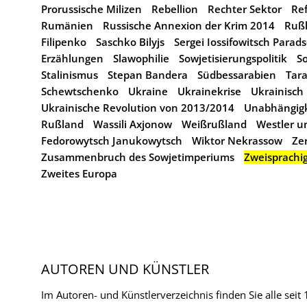
Prorussische Milizen
Rebellion
Rechter Sektor
Re
Rumänien
Russische Annexion der Krim 2014
Ruß
Filipenko
Saschko Bilyjs
Sergei Iossifowitsch Para
Erzählungen
Slawophilie
Sowjetisierungspolitik
S
Stalinismus
Stepan Bandera
Südbessarabien
Tar
Schewtschenko
Ukraine
Ukrainekrise
Ukrainisch
Ukrainische Revolution von 2013/2014
Unabhängigk
Rußland
Wassili Axjonow
Weißrußland
Westler u
Fedorowytsch Janukowytsch
Wiktor Nekrassow
Ze
Zusammenbruch des Sowjetimperiums
Zweisprachig
Zweites Europa
AUTOREN UND KÜNSTLER
Im Autoren- und Künstlerverzeichnis finden Sie alle seit