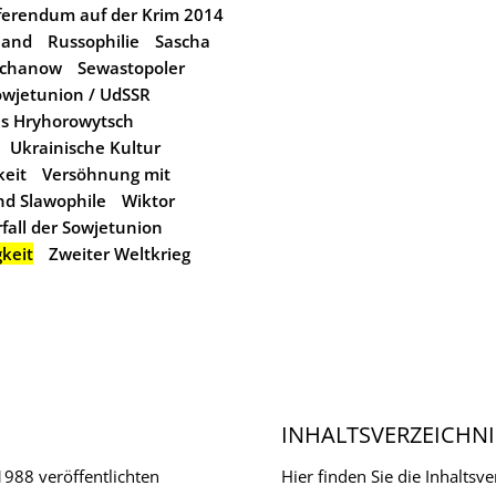
ferendum auf der Krim 2014
land
Russophilie
Sascha
dschanow
Sewastopoler
owjetunion / UdSSR
as Hryhorowytsch
Ukrainische Kultur
eit
Versöhnung mit
nd Slawophile
Wiktor
rfall der Sowjetunion
keit
Zweiter Weltkrieg
INHALTSVERZEICHNI
 1988 veröffentlichten
Hier finden Sie die Inhalts