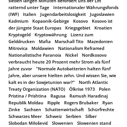
sieben langen Minuten befördert uns der Lift
ratternd unter Tage
Internationaler Währungsfonds
(IWF)
Italien
Jugendarbeitslosigkeit
Jugoslawien
Kadmium
Kopaonik-Gebirge
Kosovo
Kosovo ist
der jüngste Staat Europas
Kriegsgebiet
Kroatien
Kryptogeld
Kryptowährung
Lizenz zum
Gelddrucken
Mafia
Marschall Tito
Mazedonien
Mitrovica
Moldawien
Nationalism Reframed
Nationalistische Paranoia
Nickel
Nordkosovo
verbraucht heute 20 Prozent mehr Strom als fünf
Jahre zuvor
"Normale Autobatterien halten fünf
Jahre, aber unsere hielten zehn. Und wissen Sie, wie
kalt es in der Sowjetunion war?"
North Atlantic
Treaty Organization (NATO)
Ölkrise 1973
Polen
Pristina / Prishtina
Ragusa
Ramush Haradinaj
Republik Moldau
Ripple
Rogers Brubaker
Ryan
Zinke
Sachsen
Schattenwirtschaft
Schürfrechte
Schwarzes Meer
Schweiz
Serbien
Silber
Slobodan Milošević
Slowenien
Slowenien stand