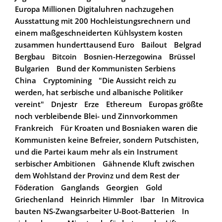
Europa Millionen Digitaluhren nachzugehen
Ausstattung mit 200 Hochleistungsrechnern und
einem maßgeschneiderten Kühlsystem kosten
zusammen hunderttausend Euro
Bailout
Belgrad
Bergbau
Bitcoin
Bosnien-Herzegowina
Brüssel
Bulgarien
Bund der Kommunisten Serbiens
China
Cryptomining
"Die Aussicht reich zu
werden, hat serbische und albanische Politiker
vereint"
Dnjestr
Erze
Ethereum
Europas größte
noch verbleibende Blei- und Zinnvorkommen
Frankreich
Für Kroaten und Bosniaken waren die
Kommunisten keine Befreier, sondern Putschisten,
und die Partei kaum mehr als ein Instrument
serbischer Ambitionen
Gähnende Kluft zwischen
dem Wohlstand der Provinz und dem Rest der
Föderation
Ganglands
Georgien
Gold
Griechenland
Heinrich Himmler
Ibar
In Mitrovica
bauten NS-Zwangsarbeiter U-Boot-Batterien
In