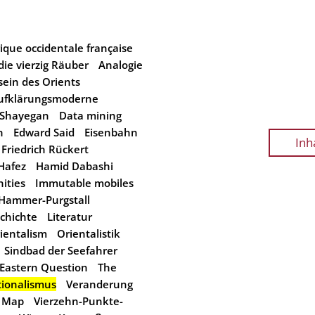
rique occidentale française
die vierzig Räuber
Analogie
ein des Orients
ufklärungsmoderne
 Shayegan
Data mining
n
Edward Said
Eisenbahn
Inh
Friedrich Rückert
Hafez
Hamid Dabashi
ities
Immutable mobiles
 Hammer-Purgstall
chichte
Literatur
ientalism
Orientalistik
Sindbad der Seefahrer
Eastern Question
The
tionalismus
Veranderung
a Map
Vierzehn-Punkte-