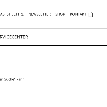
EKUNDÄRNAVIGATION
🛍
AS IST LETTRE
NEWSLETTER
SHOP
KONTAKT
RVICECENTER
ten Suche" kann