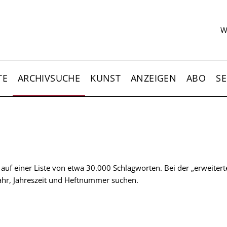
S
W
TE
ARCHIVSUCHE
KUNST
ANZEIGEN
ABO
SE
t auf einer Liste von etwa 30.000 Schlagworten. Bei der „erweiter
 Jahr, Jahreszeit und Heftnummer suchen.