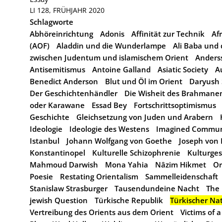
LI 128, FRÜHJAHR 2020
Schlagworte
Abhöreinrichtung
Adonis
Affinität zur Technik
Af
(AOF)
Aladdin und die Wunderlampe
Ali Baba und 
zwischen Judentum und islamischem Orient
Anderss
Antisemitismus
Antoine Galland
Asiatic Society
A
Benedict Anderson
Blut und Öl im Orient
Daryush
Der Geschichtenhändler
Die Wisheit des Brahmane
oder Karawane
Essad Bey
Fortschrittsoptimismus
Geschichte
Gleichsetzung von Juden und Arabern
Ideologie
Ideologie des Westens
Imagined Commun
Istanbul
Johann Wolfgang von Goethe
Joseph von
Konstantinopel
Kulturelle Schizophrenie
Kulturges
Mahmoud Darwish
Mona Yahia
Nâzim Hikmet
Or
Poesie
Restating Orientalism
Sammelleidenschaft
Stanislaw Strasburger
Tausendundeine Nacht
The 
jewish Question
Türkische Republik
Türkischer Na
Vertreibung des Orients aus dem Orient
Victims of 