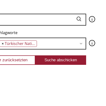
🛈
hlagworte
🛈
×
Türkischer Nationalismus