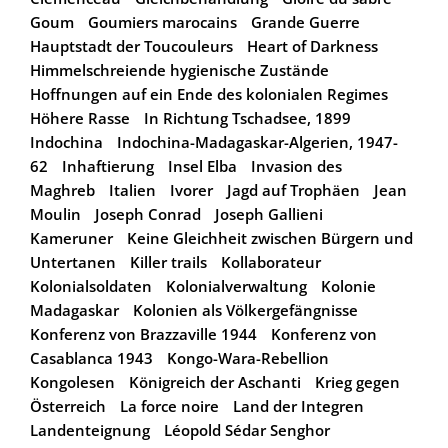
Goum
Goumiers marocains
Grande Guerre
Hauptstadt der Toucouleurs
Heart of Darkness
Himmelschreiende hygienische Zustände
Hoffnungen auf ein Ende des kolonialen Regimes
Höhere Rasse
In Richtung Tschadsee, 1899
Indochina
Indochina-Madagaskar-Algerien, 1947-
62
Inhaftierung
Insel Elba
Invasion des
Maghreb
Italien
Ivorer
Jagd auf Trophäen
Jean
Moulin
Joseph Conrad
Joseph Gallieni
Kameruner
Keine Gleichheit zwischen Bürgern und
Untertanen
Killer trails
Kollaborateur
Kolonialsoldaten
Kolonialverwaltung
Kolonie
Madagaskar
Kolonien als Völkergefängnisse
Konferenz von Brazzaville 1944
Konferenz von
Casablanca 1943
Kongo-Wara-Rebellion
Kongolesen
Königreich der Aschanti
Krieg gegen
Österreich
La force noire
Land der Integren
Landenteignung
Léopold Sédar Senghor