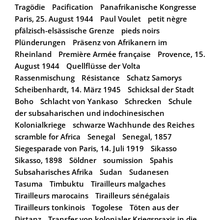
Tragödie
Pacification
Panafrikanische Kongresse
Paris, 25. August 1944
Paul Voulet
petit nègre
pfälzisch-elsässische Grenze
pieds noirs
Plünderungen
Präsenz von Afrikanern im
Rheinland
Première Armée française
Provence, 15.
August 1944
Quellflüsse der Volta
Rassenmischung
Résistance
Schatz Samorys
Scheibenhardt, 14. März 1945
Schicksal der Stadt
Boho
Schlacht von Yankaso
Schrecken
Schule
der subsaharischen und indochinesischen
Kolonialkriege
schwarze Wachhunde des Reiches
scramble for Africa
Senegal
Senegal, 1857
Siegesparade von Paris, 14. Juli 1919
Sikasso
Sikasso, 1898
Söldner
soumission
Spahis
Subsaharisches Afrika
Sudan
Sudanesen
Tasuma
Timbuktu
Tirailleurs malgaches
Tirailleurs marocains
Tirailleurs sénégalais
Tirailleurs tonkinois
Togolese
Töten aus der
Distanz
Transfer von kolonialer Kriegspraxis in die