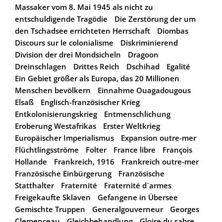
Massaker vom 8. Mai 1945 als nicht zu
entschuldigende Tragödie
Die Zerstörung der um
den Tschadsee errichteten Herrschaft
Diombas
Discours sur le colonialisme
Diskriminierend
Division der drei Mondsicheln
Dragoon
Dreinschlagen
Drittes Reich
Dschihad
Egalité
Ein Gebiet größer als Europa, das 20 Millionen
Menschen bevölkern
Einnahme Ouagadougous
Elsaß
Englisch-französischer Krieg
Entkolonisierungskrieg
Entmenschlichung
Eroberung Westafrikas
Erster Weltkrieg
Europäischer Imperialismus
Expansion outre-mer
Flüchtlingsströme
Folter
France libre
François
Hollande
Frankreich, 1916
Frankreich outre-mer
Französische Einbürgerung
Französische
Statthalter
Fraternité
Fraternité d`armes
Freigekaufte Sklaven
Gefangene in Übersee
Gemischte Truppen
Generalgouverneur
Georges
Clemenceau
Gleichbehandlung
Gloire du sabre