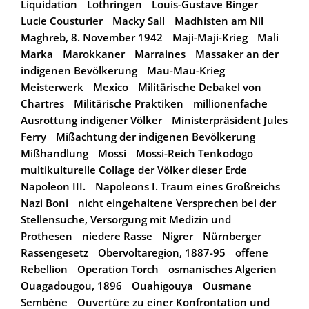
Liquidation
Lothringen
Louis-Gustave Binger
Lucie Cousturier
Macky Sall
Madhisten am Nil
Maghreb, 8. November 1942
Maji-Maji-Krieg
Mali
Marka
Marokkaner
Marraines
Massaker an der
indigenen Bevölkerung
Mau-Mau-Krieg
Meisterwerk
Mexico
Militärische Debakel von
Chartres
Militärische Praktiken
millionenfache
Ausrottung indigener Völker
Ministerpräsident Jules
Ferry
Mißachtung der indigenen Bevölkerung
Mißhandlung
Mossi
Mossi-Reich Tenkodogo
multikulturelle Collage der Völker dieser Erde
Napoleon III.
Napoleons I. Traum eines Großreichs
Nazi Boni
nicht eingehaltene Versprechen bei der
Stellensuche, Versorgung mit Medizin und
Prothesen
niedere Rasse
Nigrer
Nürnberger
Rassengesetz
Obervoltaregion, 1887-95
offene
Rebellion
Operation Torch
osmanisches Algerien
Ouagadougou, 1896
Ouahigouya
Ousmane
Sembène
Ouvertüre zu einer Konfrontation und