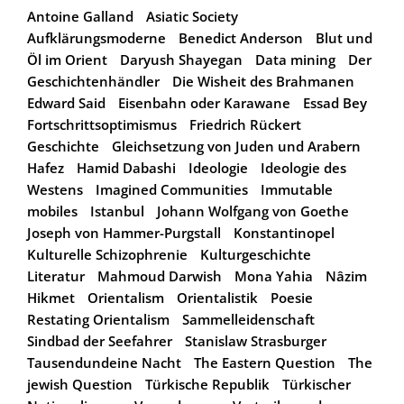
Antoine Galland
Asiatic Society
Aufklärungsmoderne
Benedict Anderson
Blut und
Öl im Orient
Daryush Shayegan
Data mining
Der
Geschichtenhändler
Die Wisheit des Brahmanen
Edward Said
Eisenbahn oder Karawane
Essad Bey
Fortschrittsoptimismus
Friedrich Rückert
Geschichte
Gleichsetzung von Juden und Arabern
Hafez
Hamid Dabashi
Ideologie
Ideologie des
Westens
Imagined Communities
Immutable
mobiles
Istanbul
Johann Wolfgang von Goethe
Joseph von Hammer-Purgstall
Konstantinopel
Kulturelle Schizophrenie
Kulturgeschichte
Literatur
Mahmoud Darwish
Mona Yahia
Nâzim
Hikmet
Orientalism
Orientalistik
Poesie
Restating Orientalism
Sammelleidenschaft
Sindbad der Seefahrer
Stanislaw Strasburger
Tausendundeine Nacht
The Eastern Question
The
jewish Question
Türkische Republik
Türkischer