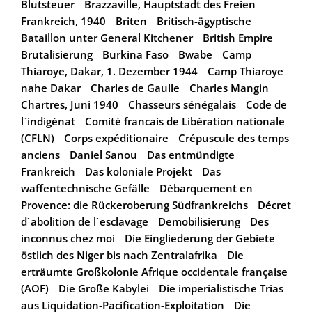
Blutsteuer
Brazzaville, Hauptstadt des Freien
Frankreich, 1940
Briten
Britisch-ägyptische
Bataillon unter General Kitchener
British Empire
Brutalisierung
Burkina Faso
Bwabe
Camp
Thiaroye, Dakar, 1. Dezember 1944
Camp Thiaroye
nahe Dakar
Charles de Gaulle
Charles Mangin
Chartres, Juni 1940
Chasseurs sénégalais
Code de
l`indigénat
Comité francais de Libération nationale
(CFLN)
Corps expéditionaire
Crépuscule des temps
anciens
Daniel Sanou
Das entmündigte
Frankreich
Das koloniale Projekt
Das
waffentechnische Gefälle
Débarquement en
Provence: die Rückeroberung Südfrankreichs
Décret
d`abolition de l`esclavage
Demobilisierung
Des
inconnus chez moi
Die Eingliederung der Gebiete
östlich des Niger bis nach Zentralafrika
Die
erträumte Großkolonie Afrique occidentale française
(AOF)
Die Große Kabylei
Die imperialistische Trias
aus Liquidation-Pacification-Exploitation
Die