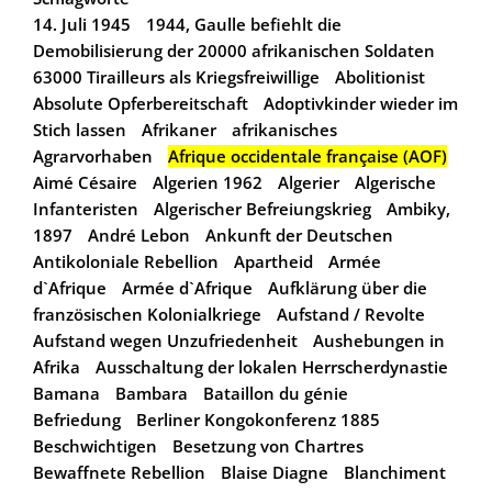
14. Juli 1945
1944, Gaulle befiehlt die
Demobilisierung der 20000 afrikanischen Soldaten
63000 Tirailleurs als Kriegsfreiwillige
Abolitionist
Absolute Opferbereitschaft
Adoptivkinder wieder im
Stich lassen
Afrikaner
afrikanisches
Agrarvorhaben
Afrique occidentale française (AOF)
Aimé Césaire
Algerien 1962
Algerier
Algerische
Infanteristen
Algerischer Befreiungskrieg
Ambiky,
1897
André Lebon
Ankunft der Deutschen
Antikoloniale Rebellion
Apartheid
Armée
d`Afrique
Armée d`Afrique
Aufklärung über die
französischen Kolonialkriege
Aufstand / Revolte
Aufstand wegen Unzufriedenheit
Aushebungen in
Afrika
Ausschaltung der lokalen Herrscherdynastie
Bamana
Bambara
Bataillon du génie
Befriedung
Berliner Kongokonferenz 1885
Beschwichtigen
Besetzung von Chartres
Bewaffnete Rebellion
Blaise Diagne
Blanchiment