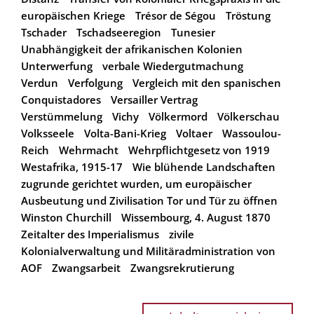
europäischen Kriege
Trésor de Ségou
Tröstung
Tschader
Tschadseeregion
Tunesier
Unabhängigkeit der afrikanischen Kolonien
Unterwerfung
verbale Wiedergutmachung
Verdun
Verfolgung
Vergleich mit den spanischen
Conquistadores
Versailler Vertrag
Verstümmelung
Vichy
Völkermord
Völkerschau
Volksseele
Volta-Bani-Krieg
Voltaer
Wassoulou-
Reich
Wehrmacht
Wehrpflichtgesetz von 1919
Westafrika, 1915-17
Wie blühende Landschaften
zugrunde gerichtet wurden, um europäischer
Ausbeutung und Zivilisation Tor und Tür zu öffnen
Winston Churchill
Wissembourg, 4. August 1870
Zeitalter des Imperialismus
zivile
Kolonialverwaltung und Militäradministration von
AOF
Zwangsarbeit
Zwangsrekrutierung