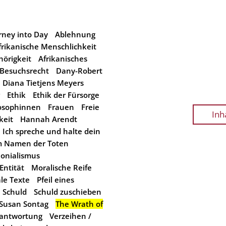
rney into Day
Ablehnung
frikanische Menschlichkeit
örigkeit
Afrikanisches
Besuchsrecht
Dany-Robert
Diana Tietjens Meyers
Ethik
Ethik der Fürsorge
losophinnen
Frauen
Freie
Inh
keit
Hannah Arendt
Ich spreche und halte dein
m Namen der Toten
lonialismus
Entität
Moralische Reife
le Texte
Pfeil eines
Schuld
Schuld zuschieben
Susan Sontag
The Wrath of
antwortung
Verzeihen /