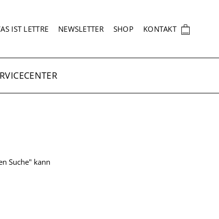
EKUNDÄRNAVIGATION
🛍
AS IST LETTRE
NEWSLETTER
SHOP
KONTAKT
RVICECENTER
ten Suche" kann