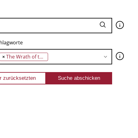
🛈
hlagworte
🛈
×
The Wrath of the Ancestors