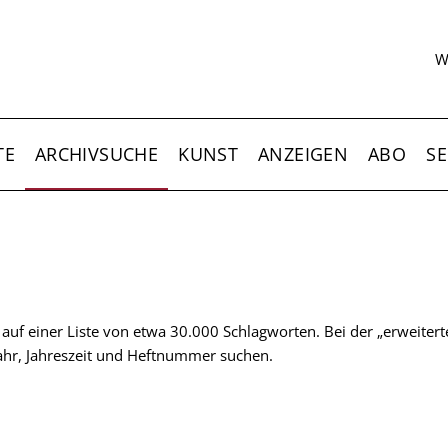
S
W
TE
ARCHIVSUCHE
KUNST
ANZEIGEN
ABO
SE
t auf einer Liste von etwa 30.000 Schlagworten. Bei der „erweiter
 Jahr, Jahreszeit und Heftnummer suchen.