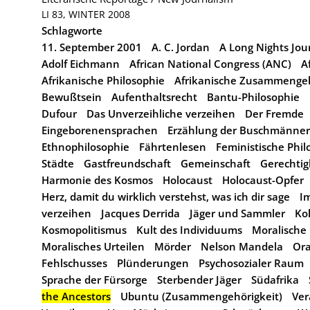
LI 83, WINTER 2008
Schlagworte
11. September 2001
A. C. Jordan
A Long Nights Jou
Adolf Eichmann
African National Congress (ANC)
A
Afrikanische Philosophie
Afrikanische Zusammengeh
Bewußtsein
Aufenthaltsrecht
Bantu-Philosophie
Dufour
Das Unverzeihliche verzeihen
Der Fremde
Eingeborenensprachen
Erzählung der Buschmänner
Ethnophilosophie
Fährtenlesen
Feministische Phi
Städte
Gastfreundschaft
Gemeinschaft
Gerechtig
Harmonie des Kosmos
Holocaust
Holocaust-Opfer
Herz, damit du wirklich verstehst, was ich dir sage
I
verzeihen
Jacques Derrida
Jäger und Sammler
Ko
Kosmopolitismus
Kult des Individuums
Moralische 
Moralisches Urteilen
Mörder
Nelson Mandela
Ora
Fehlschusses
Plünderungen
Psychosozialer Raum
Sprache der Fürsorge
Sterbender Jäger
Südafrika
the Ancestors
Ubuntu (Zusammengehörigkeit)
Ver