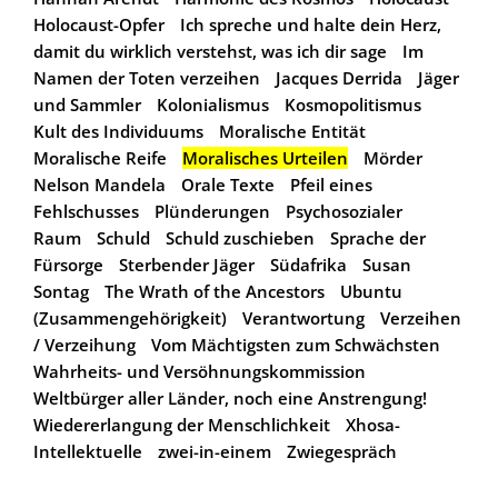
Holocaust-Opfer
Ich spreche und halte dein Herz,
damit du wirklich verstehst, was ich dir sage
Im
Namen der Toten verzeihen
Jacques Derrida
Jäger
und Sammler
Kolonialismus
Kosmopolitismus
Kult des Individuums
Moralische Entität
Moralische Reife
Moralisches Urteilen
Mörder
Nelson Mandela
Orale Texte
Pfeil eines
Fehlschusses
Plünderungen
Psychosozialer
Raum
Schuld
Schuld zuschieben
Sprache der
Fürsorge
Sterbender Jäger
Südafrika
Susan
Sontag
The Wrath of the Ancestors
Ubuntu
(Zusammengehörigkeit)
Verantwortung
Verzeihen
/ Verzeihung
Vom Mächtigsten zum Schwächsten
Wahrheits- und Versöhnungskommission
Weltbürger aller Länder, noch eine Anstrengung!
Wiedererlangung der Menschlichkeit
Xhosa-
Intellektuelle
zwei-in-einem
Zwiegespräch