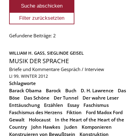
Gefundene Beiträge: 2
WILLIAM H. GASS, 
SIEGLINDE GEISEL
MUSIK DER SPRACHE
Briefe und Kommentare
Gespräch / Interview
LI 99, WINTER 2012
Schlagworte
Barack Obama
Barock
Buch
D. H. Lawrence
Das
Böse
Das Schöne
Der Tunnel
Der wahre Leser
Enttäuschung
Erzählen
Essay
Faschismus
Faschismus des Herzens
Fiktion
Ford Madox Ford
Gewalt
Holocaust
In the Heart of the Heart of the
Country
John Hawkes
Juden
Komponieren
Konstruieren von Bewußtsein
Konstruktion