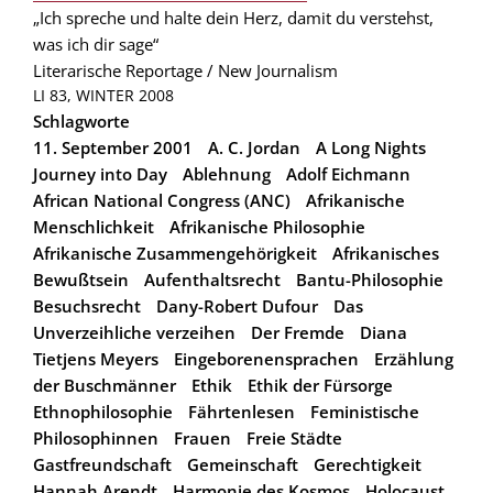
„Ich spreche und halte dein Herz, damit du verstehst,
was ich dir sage“
Literarische Reportage / New Journalism
LI 83, WINTER 2008
Schlagworte
11. September 2001
A. C. Jordan
A Long Nights
Journey into Day
Ablehnung
Adolf Eichmann
African National Congress (ANC)
Afrikanische
Menschlichkeit
Afrikanische Philosophie
Afrikanische Zusammengehörigkeit
Afrikanisches
Bewußtsein
Aufenthaltsrecht
Bantu-Philosophie
Besuchsrecht
Dany-Robert Dufour
Das
Unverzeihliche verzeihen
Der Fremde
Diana
Tietjens Meyers
Eingeborenensprachen
Erzählung
der Buschmänner
Ethik
Ethik der Fürsorge
Ethnophilosophie
Fährtenlesen
Feministische
Philosophinnen
Frauen
Freie Städte
Gastfreundschaft
Gemeinschaft
Gerechtigkeit
Hannah Arendt
Harmonie des Kosmos
Holocaust