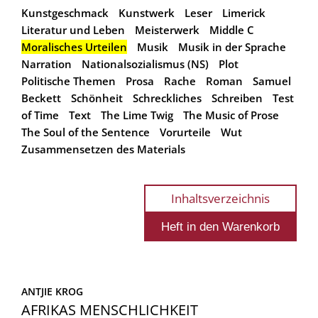
Kunstgeschmack
Kunstwerk
Leser
Limerick
Literatur und Leben
Meisterwerk
Middle C
Moralisches Urteilen
Musik
Musik in der Sprache
Narration
Nationalsozialismus (NS)
Plot
Politische Themen
Prosa
Rache
Roman
Samuel
Beckett
Schönheit
Schreckliches
Schreiben
Test
of Time
Text
The Lime Twig
The Music of Prose
The Soul of the Sentence
Vorurteile
Wut
Zusammensetzen des Materials
Inhaltsverzeichnis
ANTJIE KROG
AFRIKAS MENSCHLICHKEIT