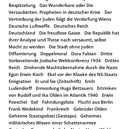
Bespitzelung
Das Wunderbare oder Die
Verzauberten. Propheten in deutscher Krise
Der
Vertreibung der Juden folgt die Verdorfung Wiens
Deutsche Luftwaffe
Deutsches Reich
Deutschland
Die freudlose Gasse
Die Republik hat
ihrer Analyse und These nach versäumt, selbst
Macht zu werden
Die Stadt ohne Juden
Diffamierung
Doppelmoral
Dora Fabian
Dritte
Vorbereitende Jüdische Weltkonferenz 1934
Drittes
Reich
Drohende Machtübernahme durch die Nazis
Egon Erwin Kisch
Ekel vor der Kloake des NS-Staats
Emigration
Er und Sie (Zeitschrift)
Erich
Ludendorff
Ermordung Hugo Bettauers
Ertrinken
von Rudolf und Ika Olden im Atlantik 1940
Erwin
Poeschel
Exil
Fahndungsliste
Flucht aus Berlin
Frank Wedekind
Frankreich
Gebrüder Olden
Geheime Staatspolizei (Gestapo)
Geheimes
militärisches Wissen einer Schattenarmee