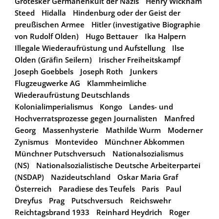
Grotesker Germanenkult der Nazis
Henry Wickham
Steed
Hidalla
Hindenburg oder der Geist der
preußischen Armee
Hitler (investigative Biographie
von Rudolf Olden)
Hugo Bettauer
Ika Halpern
Illegale Wiederaufrüstung und Aufstellung
Ilse
Olden (Gräfin Seilern)
Irischer Freiheitskampf
Joseph Goebbels
Joseph Roth
Junkers
Flugzeugwerke AG
Klammheimliche
Wiederaufrüstung Deutschlands
Kolonialimperialismus
Kongo
Landes- und
Hochverratsprozesse gegen Journalisten
Manfred
Georg
Massenhysterie
Mathilde Wurm
Moderner
Zynismus
Montevideo
Münchner Abkommen
Münchner Putschversuch
Nationalsozialismus
(NS)
Nationalsozialistische Deutsche Arbeiterpartei
(NSDAP)
Nazideutschland
Oskar Maria Graf
Österreich
Paradiese des Teufels
Paris
Paul
Dreyfus
Prag
Putschversuch
Reichswehr
Reichtagsbrand 1933
Reinhard Heydrich
Roger