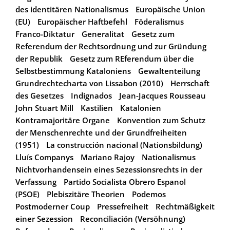
des identitären Nationalismus
Europäische Union
(EU)
Europäischer Haftbefehl
Föderalismus
Franco-Diktatur
Generalitat
Gesetz zum
Referendum der Rechtsordnung und zur Gründung
der Republik
Gesetz zum REferendum über die
Selbstbestimmung Kataloniens
Gewaltenteilung
Grundrechtecharta von Lissabon (2010)
Herrschaft
des Gesetzes
Indignados
Jean-Jacques Rousseau
John Stuart Mill
Kastilien
Katalonien
Kontramajoritäre Organe
Konvention zum Schutz
der Menschenrechte und der Grundfreiheiten
(1951)
La construcción nacional (Nationsbildung)
Lluís Companys
Mariano Rajoy
Nationalismus
Nichtvorhandensein eines Sezessionsrechts in der
Verfassung
Partido Socialista Obrero Espanol
(PSOE)
Plebiszitäre Theorien
Podemos
Postmoderner Coup
Pressefreiheit
Rechtmäßigkeit
einer Sezession
Reconciliación (Versöhnung)