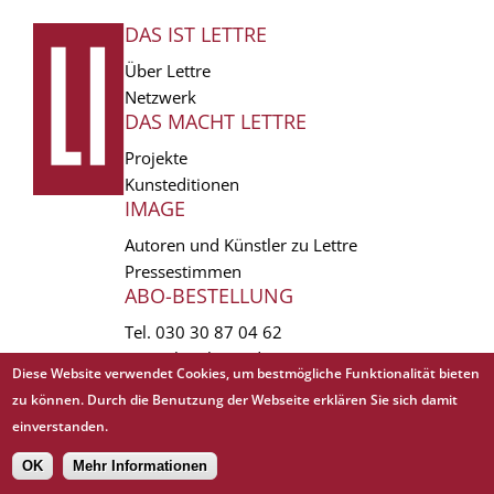
DAS IST LETTRE
FUSSZEILE
Über Lettre
Netzwerk
DAS MACHT LETTRE
Projekte
Kunsteditionen
IMAGE
Autoren und Künstler zu Lettre
Pressestimmen
ABO-BESTELLUNG
Tel.
030 30 87 04 62
vertrieb(at)lettre.de
Diese Website verwendet Cookies, um bestmögliche Funktionalität bieten
zu können. Durch die Benutzung der Webseite erklären Sie sich damit
Copyright © 1988 - 2026 Lettre International. All rights reserved.
einverstanden.
EXTRA
AGB
Abo kündigen
Datenschutz
Impressum
Links
Mediadaten
𝗳
OK
Mehr Informationen
Sitemap