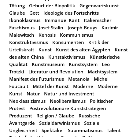
Tötung
Geburt der Biopolitik
Gegenwartskunst
Glaube
Gott
Ideologie des Fortschritts
Ikonoklasmus
Immanuel Kant
Italienischer
Faschismus
Josef Stalin
Joseph Beuys
Kazimir
Malewitsch
Kenosis
Kommunismus
Konstruktivismus
Konsumenten
Kritik der
Urteilskraft
Kunst
Kunst des alten Ägypten
Kunst
des alten China
Kunstaktivismus
Künstlerische
Qualität
Kunstmuseum
Kunstsystem
Leo
Trotzki
Literatur und Revolution
Machtsystem
Manifest des Futurismus
Metanoia
Michel
Foucault
Mittel der Kunst
Moderne
Moderne
Kunst
Natur
Natur und Investment
Neoklassizismus
Neoliberalismus
Politischer
Protest
Postrevolutionäre Kunststrategien
Produzent
Religion / Glaube
Russische
Avantgarde
Sozialdarwinismus
Soziale
Ungleichheit
Spektakel
Suprematismus
Talent