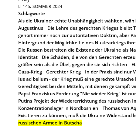
LI 145, SOMMER 2024
Schlagworte
Als die Ukrainer echte Unabhängigkeit wählten, wähl
Augustinus
Die Lehre des gerechten Krieges bleibt 
gehört immer noch zur autoritativen Doktrin, aber P
Hintergrund der Möglichkeit eines Nuklearkriegs ihre 
Die Russen bestreiten die Existenz der Ukraine als Nat
Identität
Die Schäden, die von den Gerechten erzeu
größer sein als die Übel, gegen die sie sich richten
E
Gaza-Krieg
Gerechter Krieg
In der Praxis sind nur
Ius ad bellum - der Krieg muß eine gerechte Ursache
Gerechtigkeit bei den Mitteln, mit denen gekämpft w
Papst Franziskus Forderung "Nie wieder Krieg" ist nu
Putins Projekt der Wiedererrichtung des russischen 
Konzentrationslager in Nordbosnien
Thomas von Aq
Exisitieren zu können, muß die Ukraine Widerstand l
russischen Armee in Butscha