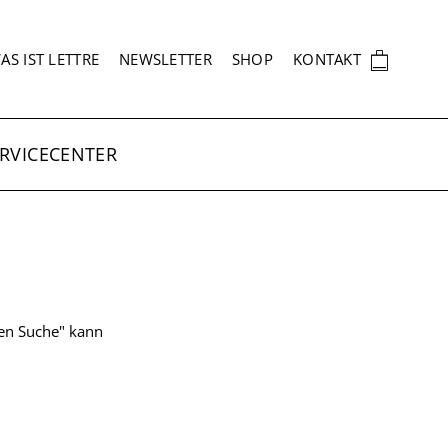
EKUNDÄRNAVIGATION
🛍
AS IST LETTRE
NEWSLETTER
SHOP
KONTAKT
RVICECENTER
ten Suche" kann