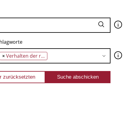
🛈
hlagworte
🛈
×
Verhalten der russischen Armee in Butscha