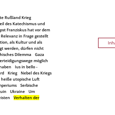
te Rußland Krieg
Teil des Katechismus und
apst Franziskus hat vor dem
Relevanz in Frage gestellt
ion, als Kultur und als
Inh
gt werden, dürfen nicht
thisches Dilemma
Gaza
 Verteidigungswege möglich
 haben
Ius in bello -
ird
Krieg
Nebel des Kriegs
r heiße utopische Luft
Imperiums
Serbische
uin
Ukraine
Um
eisten
Verhalten der