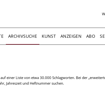
S
W
TE
ARCHIVSUCHE
KUNST
ANZEIGEN
ABO
SE
t auf einer Liste von etwa 30.000 Schlagworten. Bei der „erweiter
 Jahr, Jahreszeit und Heftnummer suchen.