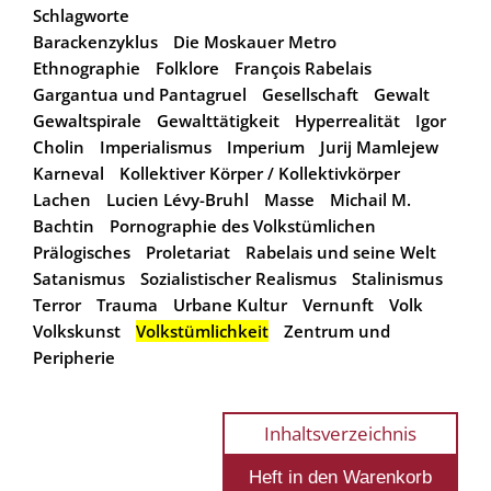
Schlagworte
Barackenzyklus
Die Moskauer Metro
Ethnographie
Folklore
François Rabelais
Gargantua und Pantagruel
Gesellschaft
Gewalt
Gewaltspirale
Gewalttätigkeit
Hyperrealität
Igor
Cholin
Imperialismus
Imperium
Jurij Mamlejew
Karneval
Kollektiver Körper / Kollektivkörper
Lachen
Lucien Lévy-Bruhl
Masse
Michail M.
Bachtin
Pornographie des Volkstümlichen
Prälogisches
Proletariat
Rabelais und seine Welt
Satanismus
Sozialistischer Realismus
Stalinismus
Terror
Trauma
Urbane Kultur
Vernunft
Volk
Volkskunst
Volkstümlichkeit
Zentrum und
Peripherie
Inhaltsverzeichnis