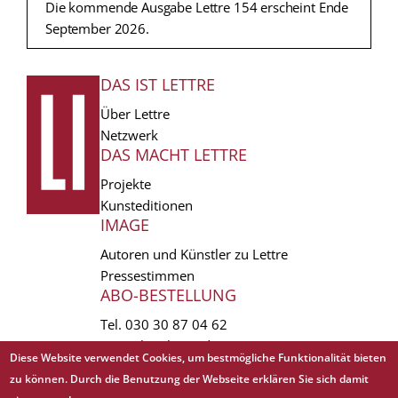
Die kommende Ausgabe Lettre 154 erscheint Ende
September 2026.
DAS IST LETTRE
FUSSZEILE
Über Lettre
Netzwerk
DAS MACHT LETTRE
Projekte
Kunsteditionen
IMAGE
Autoren und Künstler zu Lettre
Pressestimmen
ABO-BESTELLUNG
Tel.
030 30 87 04 62
vertrieb(at)lettre.de
Diese Website verwendet Cookies, um bestmögliche Funktionalität bieten
zu können. Durch die Benutzung der Webseite erklären Sie sich damit