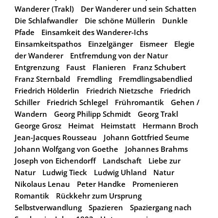
Wanderer (Trakl)
Der Wanderer und sein Schatten
Die Schlafwandler
Die schöne Müllerin
Dunkle
Pfade
Einsamkeit des Wanderer-Ichs
Einsamkeitspathos
Einzelgänger
Eismeer
Elegie
der Wanderer
Entfremdung von der Natur
Entgrenzung
Faust
Flanieren
Franz Schubert
Franz Sternbald
Fremdling
Fremdlingsabendlied
Friedrich Hölderlin
Friedrich Nietzsche
Friedrich
Schiller
Friedrich Schlegel
Frühromantik
Gehen /
Wandern
Georg Philipp Schmidt
Georg Trakl
George Grosz
Heimat
Heimstatt
Hermann Broch
Jean-Jacques Rousseau
Johann Gottfried Seume
Johann Wolfgang von Goethe
Johannes Brahms
Joseph von Eichendorff
Landschaft
Liebe zur
Natur
Ludwig Tieck
Ludwig Uhland
Natur
Nikolaus Lenau
Peter Handke
Promenieren
Romantik
Rückkehr zum Ursprung
Selbstverwandlung
Spazieren
Spaziergang nach