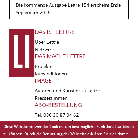
Die kommende Ausgabe Lettre 154 erscheint Ende
September 2026.
DAS IST LETTRE
FUSSZEILE
Über Lettre
Netzwerk
DAS MACHT LETTRE
Projekte
Kunsteditionen
IMAGE
Autoren und Künstler zu Lettre
Pressestimmen
ABO-BESTELLUNG
Tel.
030 30 87 04 62
vertrieb(at)lettre.de
Diese Website verwendet Cookies, um bestmögliche Funktionalität bieten
zu können. Durch die Benutzung der Webseite erklären Sie sich damit