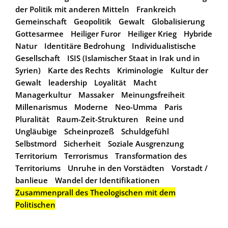
der Politik mit anderen Mitteln
Frankreich
Gemeinschaft
Geopolitik
Gewalt
Globalisierung
Gottesarmee
Heiliger Furor
Heiliger Krieg
Hybride
Natur
Identitäre Bedrohung
Individualistische
Gesellschaft
ISIS (Islamischer Staat in Irak und in
Syrien)
Karte des Rechts
Kriminologie
Kultur der
Gewalt
leadership
Loyalität
Macht
Managerkultur
Massaker
Meinungsfreiheit
Millenarismus
Moderne
Neo-Umma
Paris
Pluralität
Raum-Zeit-Strukturen
Reine und
Ungläubige
Scheinprozeß
Schuldgefühl
Selbstmord
Sicherheit
Soziale Ausgrenzung
Territorium
Terrorismus
Transformation des
Territoriums
Unruhe in den Vorstädten
Vorstadt /
banlieue
Wandel der Identifikationen
Zusammenprall des Theologischen mit dem
Politischen