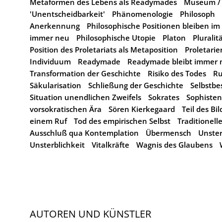
Metaformen des Lebens als Readymades
Museum /
'Unentscheidbarkeit'
Phänomenologie
Philosoph
Anerkennung
Philosophische Positionen bleiben im 
immer neu
Philosophische Utopie
Platon
Pluralit
Position des Proletariats als Metaposition
Proletarie
Individuum
Readymade
Readymade bleibt immer 
Transformation der Geschichte
Risiko des Todes
Ru
Säkularisation
Schließung der Geschichte
Selbstb
Situation unendlichen Zweifels
Sokrates
Sophisten
vorsokratischen Ära
Sören Kierkegaard
Teil des B
einem Ruf
Tod des empirischen Selbst
Traditionell
Ausschluß qua Kontemplation
Übermensch
Unster
Unsterblichkeit
Vitalkräfte
Wagnis des Glaubens
AUTOREN UND KÜNSTLER