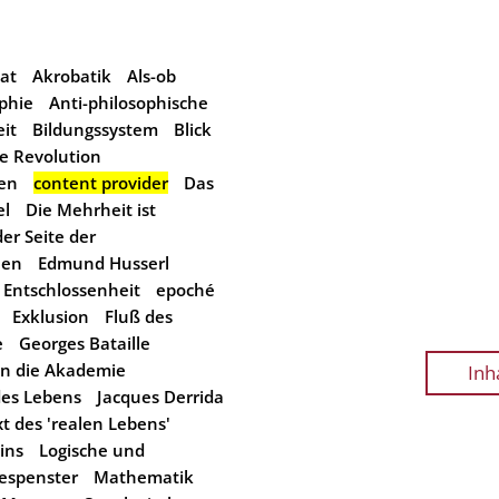
aat
Akrobatik
Als-ob
ophie
Anti-philosophische
eit
Bildungssystem
Blick
he Revolution
ren
content provider
Das
el
Die Mehrheit ist
er Seite der
nen
Edmund Husserl
Entschlossenheit
epoché
Exklusion
Fluß des
e
Georges Bataille
n die Akademie
Inh
des Lebens
Jacques Derrida
t des 'realen Lebens'
ins
Logische und
espenster
Mathematik