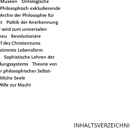
 Museen
Ontologische
Philosophisch exkludierende
Archiv der Philosophie für
ät
Politik der Anerkennung
r wird zum universalen
neu
Revolutionäre
f des Christentums
estimmte Lebensform
Sophistische Lehren der
ildungssystems
Theorie von
er philosophischer Selbst-
bliche Seele
Wille zur Macht
INHALTSVERZEICHNI