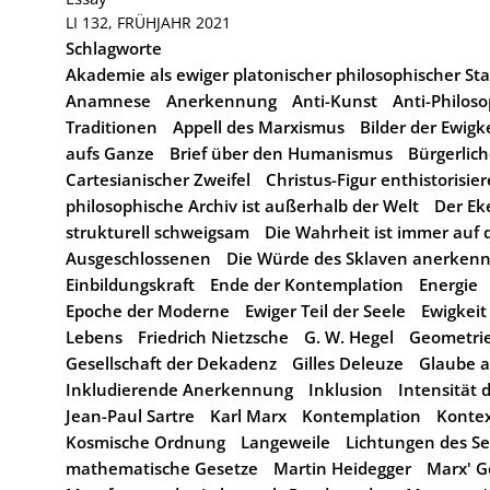
LI 132, FRÜHJAHR 2021
Schlagworte
Akademie als ewiger platonischer philosophischer St
Anamnese
Anerkennung
Anti-Kunst
Anti-Philos
Traditionen
Appell des Marxismus
Bilder der Ewigk
aufs Ganze
Brief über den Humanismus
Bürgerlic
Cartesianischer Zweifel
Christus-Figur enthistorisie
philosophische Archiv ist außerhalb der Welt
Der Ek
strukturell schweigsam
Die Wahrheit ist immer auf d
Ausgeschlossenen
Die Würde des Sklaven anerken
Einbildungskraft
Ende der Kontemplation
Energie
Epoche der Moderne
Ewiger Teil der Seele
Ewigkeit
Lebens
Friedrich Nietzsche
G. W. Hegel
Geometri
Gesellschaft der Dekadenz
Gilles Deleuze
Glaube a
Inkludierende Anerkennung
Inklusion
Intensität 
Jean-Paul Sartre
Karl Marx
Kontemplation
Kontex
Kosmische Ordnung
Langeweile
Lichtungen des Se
mathematische Gesetze
Martin Heidegger
Marx' G