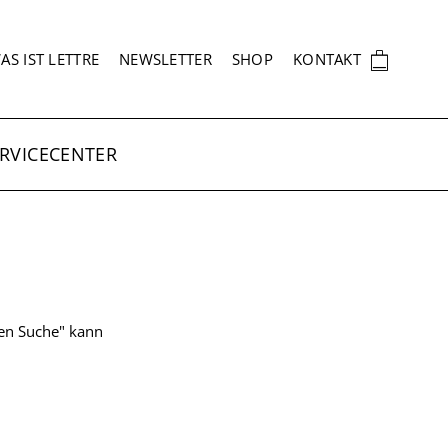
EKUNDÄRNAVIGATION
🛍
AS IST LETTRE
NEWSLETTER
SHOP
KONTAKT
RVICECENTER
ten Suche" kann