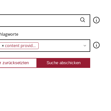
🛈
hlagworte
🛈
×
content provider