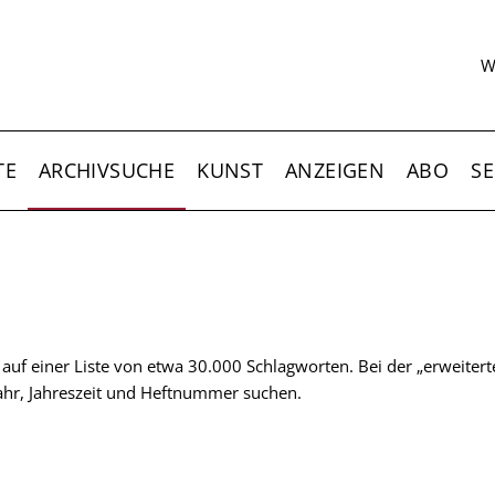
S
W
TE
ARCHIVSUCHE
KUNST
ANZEIGEN
ABO
SE
t auf einer Liste von etwa 30.000 Schlagworten. Bei der „erweiter
 Jahr, Jahreszeit und Heftnummer suchen.