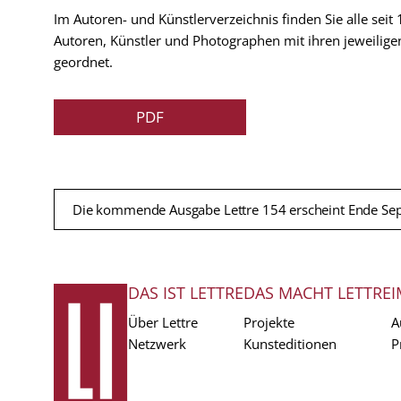
Im Autoren- und Künstlerverzeichnis finden Sie alle seit
Autoren, Künstler und Photographen mit ihren jeweilige
geordnet.
PDF
Die kommende Ausgabe Lettre 154 erscheint Ende Se
DAS IST LETTRE
DAS MACHT LETTRE
I
FUSSZEILE
Über Lettre
Projekte
A
Netzwerk
Kunsteditionen
P