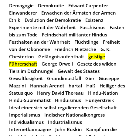
Demagogie
Demokratie
Edward Carpenter
Einwanderer
Erwachen der Ärmsten der Armen
Ethik
Evolution der Demokratie
Existenz
Experimente mit der Wahrheit
Faschismus
Fasten
bis zum Tode
Feindschaft militanter Hindus
Festhalten an der Wahrheit
Flüchtlinge
Freiheit
von der Ökonomie
Friedrich Nietzsche
G. K.
Chesterton
Gefängnisaufenthalt
geistige
Führerschaft
George Orwell
Gesetz des wilden
Tiers im Dschnungel
Gewalt des Staates
Gewaltlosigkeit
Ghandimustfall
Gier
Giuseppe
Mazzini
Hannah Arendt
hartal
Haß
Heiliger des
Status quo
Henry David Thoreau
Hindu-Nation
Hindu-Suprematist
Hinduismus
Hungerstreik
Ideal einer sich selbst regulierenden Gesellschaft
Imperialismus
Indischer Nationalkongress
Individualismus
Industrialismus
Internetkampagne
John Ruskin
Kampf um die