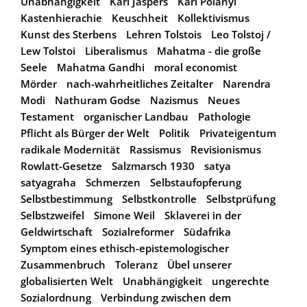
Unabhängigkeit
Karl Jaspers
Karl Polanyi
Kastenhierachie
Keuschheit
Kollektivismus
Kunst des Sterbens
Lehren Tolstois
Leo Tolstoj /
Lew Tolstoi
Liberalismus
Mahatma - die große
Seele
Mahatma Gandhi
moral economist
Mörder
nach-wahrheitliches Zeitalter
Narendra
Modi
Nathuram Godse
Nazismus
Neues
Testament
organischer Landbau
Pathologie
Pflicht als Bürger der Welt
Politik
Privateigentum
radikale Modernität
Rassismus
Revisionismus
Rowlatt-Gesetze
Salzmarsch 1930
satya
satyagraha
Schmerzen
Selbstaufopferung
Selbstbestimmung
Selbstkontrolle
Selbstprüfung
Selbstzweifel
Simone Weil
Sklaverei in der
Geldwirtschaft
Sozialreformer
Südafrika
Symptom eines ethisch-epistemologischer
Zusammenbruch
Toleranz
Übel unserer
globalisierten Welt
Unabhängigkeit
ungerechte
Sozialordnung
Verbindung zwischen dem