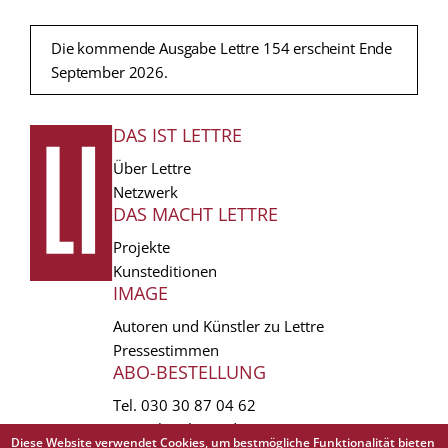
Die kommende Ausgabe Lettre 154 erscheint Ende
September 2026.
DAS IST LETTRE
FUSSZEILE
Über Lettre
Netzwerk
DAS MACHT LETTRE
Projekte
Kunsteditionen
IMAGE
Autoren und Künstler zu Lettre
Pressestimmen
ABO-BESTELLUNG
Tel.
030 30 87 04 62
vertrieb(at)lettre.de
Diese Website verwendet Cookies, um bestmögliche Funktionalität bieten