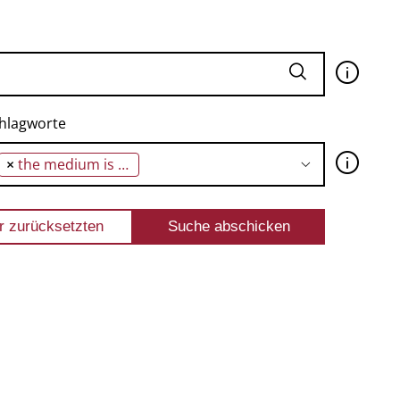
🛈
hlagworte
🛈
×
the medium is the message