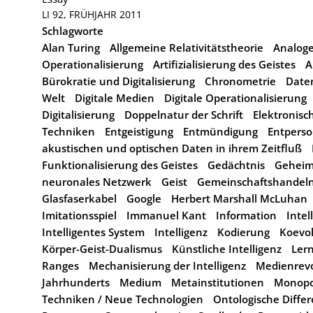
LI 92, FRÜHJAHR 2011
Schlagworte
Alan Turing
Allgemeine Relativitätstheorie
Analog
Operationalisierung
Artifizialisierung des Geistes
A
Bürokratie und Digitalisierung
Chronometrie
Date
Welt
Digitale Medien
Digitale Operationalisierung
Digitalisierung
Doppelnatur der Schrift
Elektronisc
Techniken
Entgeistigung
Entmündigung
Entperso
akustischen und optischen Daten in ihrem Zeitfluß
Funktionalisierung des Geistes
Gedächtnis
Geheim
neuronales Netzwerk
Geist
Gemeinschaftshandel
Glasfaserkabel
Google
Herbert Marshall McLuhan
Imitationsspiel
Immanuel Kant
Information
Intel
Intelligentes System
Intelligenz
Kodierung
Koevol
Körper-Geist-Dualismus
Künstliche Intelligenz
Ler
Ranges
Mechanisierung der Intelligenz
Medienrevo
Jahrhunderts
Medium
Metainstitutionen
Monopol
Techniken / Neue Technologien
Ontologische Diffe