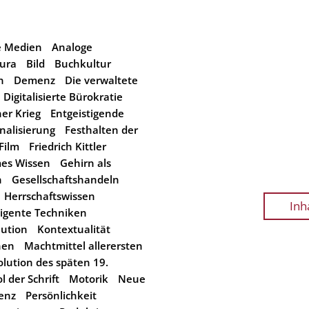
e Medien
Analoge
ura
Bild
Buchkultur
n
Demenz
Die verwaltete
Digitalisierte Bürokratie
her Krieg
Entgeistigende
nalisierung
Festhalten der
Film
Friedrich Kittler
es Wissen
Gehirn als
n
Gesellschaftshandeln
Herrschaftswissen
Inh
ligente Techniken
ution
Kontextualität
nen
Machtmittel allerersten
lution des späten 19.
 der Schrift
Motorik
Neue
renz
Persönlichkeit