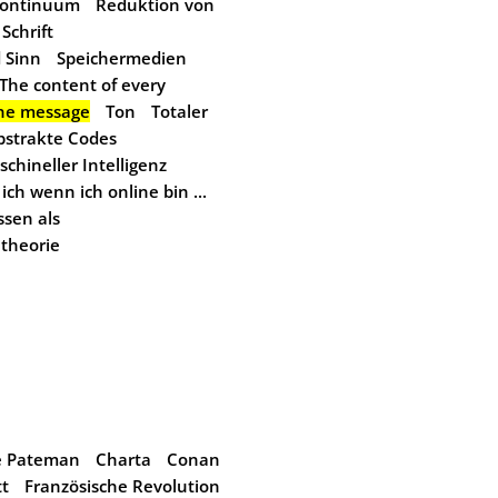
kontinuum
Reduktion von
Schrift
d Sinn
Speichermedien
The content of every
the message
Ton
Totaler
bstrakte Codes
hineller Intelligenz
ich wenn ich online bin ...
ssen als
theorie
e Pateman
Charta
Conan
tt
Französische Revolution