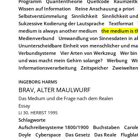
Programm
Quantentheorie
Quellcode
Raumzeit
Wissen auf Information
Reine Anschauung a priori
Selbstverstümmelung
Sinnlichkeit
Sinnlichkeit un
Sukzessive Kodierung der Lautsprache
Textformat
medium is always another medium
the medium is 
Medienverbund
Umwandlung von Sinnesdaten in a
Ununterscheidbare Einheit von menschlicher und masc
Verbundsysteme
Vier Arten von Werkzeug
Wer bin 
und was macht mein Gehirn solange?
Werbung
Wi
Informationsverarbeitung
Zeitspeicher
Zweiwelten
INGEBORG HARMS
BRAV, ALTER MAULWURF
Das Medium und die Frage nach dem Realen
Essay
LI 30, HERBST 1995
Schlagworte
Aufschreibesysteme 1800/1900
Buchstaben
Carol
Doyle
Cyberspace
Das Gesetz
Das Reale
Flugbla