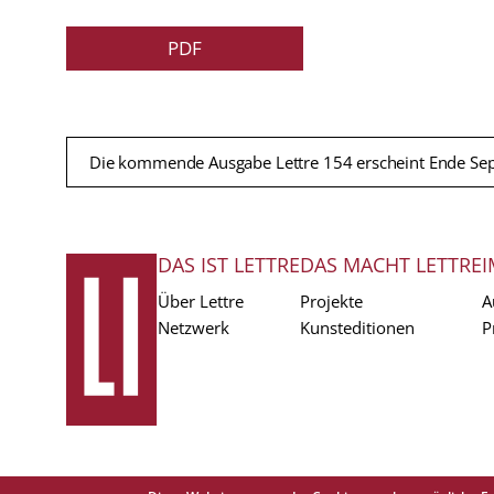
PDF
Die kommende Ausgabe Lettre 154 erscheint Ende Se
DAS IST LETTRE
DAS MACHT LETTRE
I
FUSSZEILE
Über Lettre
Projekte
A
Netzwerk
Kunsteditionen
P