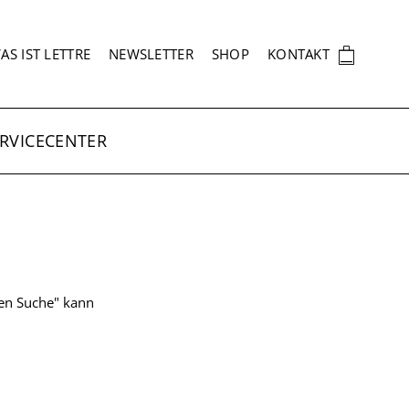
EKUNDÄRNAVIGATION
🛍
AS IST LETTRE
NEWSLETTER
SHOP
KONTAKT
RVICECENTER
ten Suche" kann