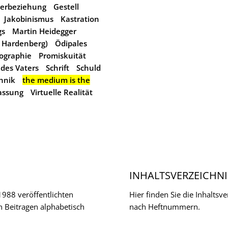
terbeziehung
Gestell
Jakobinismus
Kastration
gs
Martin Heidegger
n Hardenberg)
Ödipales
ographie
Promiskuität
des Vaters
Schrift
Schuld
hnik
the medium is the
assung
Virtuelle Realität
INHALTSVERZEICHNI
 1988 veröffentlichten
Hier finden Sie die Inhalts
n Beitragen alphabetisch
nach Heftnummern.