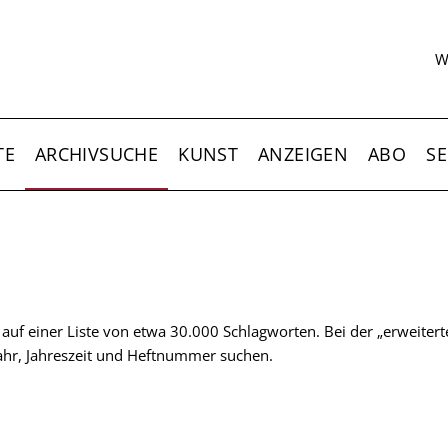
S
W
TE
ARCHIVSUCHE
KUNST
ANZEIGEN
ABO
SE
t auf einer Liste von etwa 30.000 Schlagworten. Bei der „erweiter
 Jahr, Jahreszeit und Heftnummer suchen.