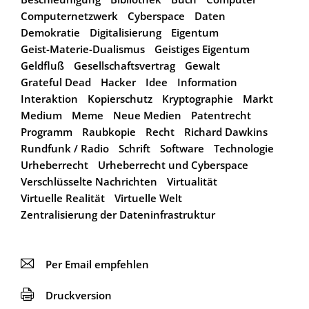
Computernetzwerk
Cyberspace
Daten
Demokratie
Digitalisierung
Eigentum
Geist-Materie-Dualismus
Geistiges Eigentum
Geldfluß
Gesellschaftsvertrag
Gewalt
Grateful Dead
Hacker
Idee
Information
Interaktion
Kopierschutz
Kryptographie
Markt
Medium
Meme
Neue Medien
Patentrecht
Programm
Raubkopie
Recht
Richard Dawkins
Rundfunk / Radio
Schrift
Software
Technologie
Urheberrecht
Urheberrecht und Cyberspace
Verschlüsselte Nachrichten
Virtualität
Virtuelle Realität
Virtuelle Welt
Zentralisierung der Dateninfrastruktur
📧
Per Email empfehlen
🖨
Druckversion