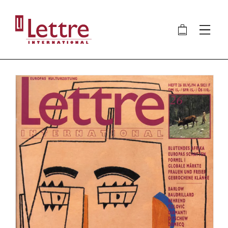
Direkt
zum
🛍
⋮
Inhalt