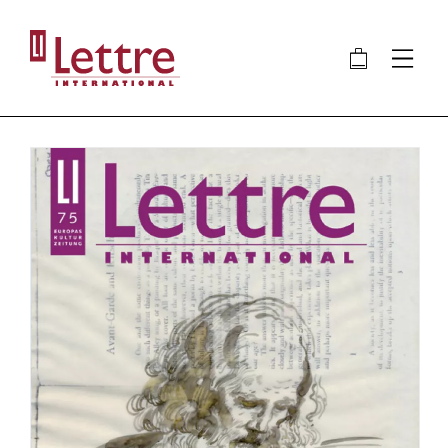
Direkt
zum
🛍
⋮
Inhalt