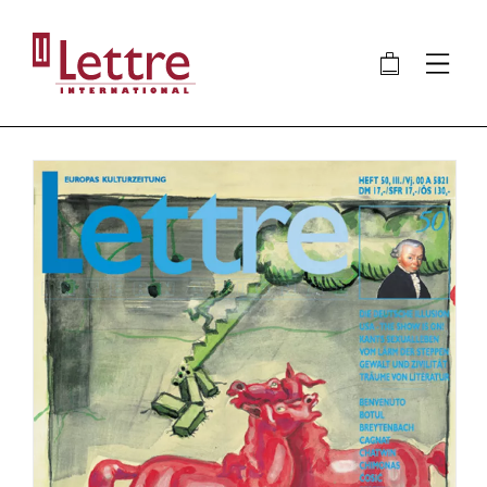
Direkt
zum
🛍
⋮
Inhalt