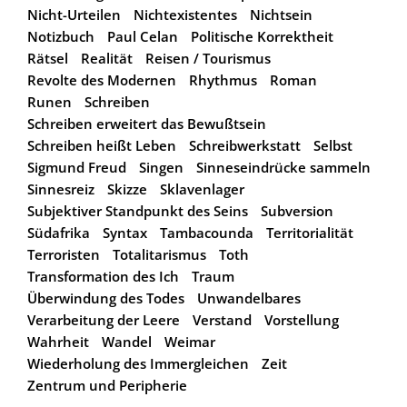
Nicht-Urteilen
Nichtexistentes
Nichtsein
Notizbuch
Paul Celan
Politische Korrektheit
Rätsel
Realität
Reisen / Tourismus
Revolte des Modernen
Rhythmus
Roman
Runen
Schreiben
Schreiben erweitert das Bewußtsein
Schreiben heißt Leben
Schreibwerkstatt
Selbst
Sigmund Freud
Singen
Sinneseindrücke sammeln
Sinnesreiz
Skizze
Sklavenlager
Subjektiver Standpunkt des Seins
Subversion
Südafrika
Syntax
Tambacounda
Territorialität
Terroristen
Totalitarismus
Toth
Transformation des Ich
Traum
Überwindung des Todes
Unwandelbares
Verarbeitung der Leere
Verstand
Vorstellung
Wahrheit
Wandel
Weimar
Wiederholung des Immergleichen
Zeit
Zentrum und Peripherie