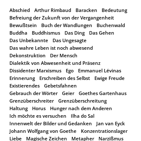
Abschied
Arthur Rimbaud
Baracken
Bedeutung
Befreiung der Zukunft von der Vergangenheit
Bewußtsein
Buch der Wandlungen
Buchenwald
Buddha
Buddhismus
Das Ding
Das Gehen
Das Unbekannte
Das Ungesagte
Das wahre Leben ist noch abwesend
Dekonstruktion
Der Mensch
Dialektik von Abwesenheit und Präsenz
Dissidenter Marxismus
Ego
Emmanuel Lévinas
Erinnerung
Erschreiben des Selbst
Ewige Freude
Existierendes
Gebetsfahnen
Gebrauch der Wörter
Geier
Goethes Gartenhaus
Grenzüberschreiter
Grenzüberschreitung
Haltung
Horus
Hunger nach dem Anderen
Ich möchte es versuchen
Ilha do Sal
Innenwelt der Bilder und Gedanken
Jan van Eyck
Johann Wolfgang von Goethe
Konzentrationslager
Liebe
Magische Zeichen
Metapher
Narzißmus