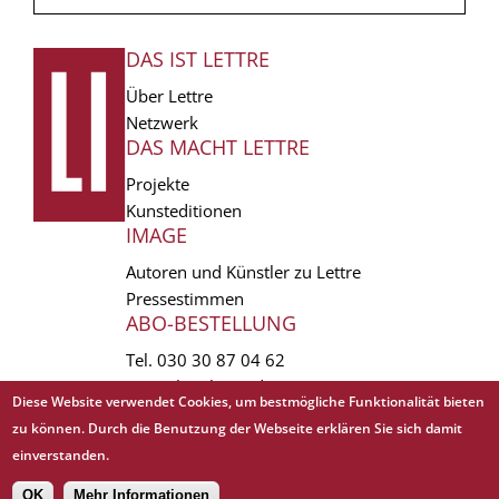
DAS IST LETTRE
FUSSZEILE
Über Lettre
Netzwerk
DAS MACHT LETTRE
Projekte
Kunsteditionen
IMAGE
Autoren und Künstler zu Lettre
Pressestimmen
ABO-BESTELLUNG
Tel.
030 30 87 04 62
vertrieb(at)lettre.de
Diese Website verwendet Cookies, um bestmögliche Funktionalität bieten
zu können. Durch die Benutzung der Webseite erklären Sie sich damit
Copyright © 1988 - 2026 Lettre International. All rights reserved.
einverstanden.
EXTRA
AGB
Abo kündigen
Datenschutz
Impressum
Links
Mediadaten
OK
Mehr Informationen