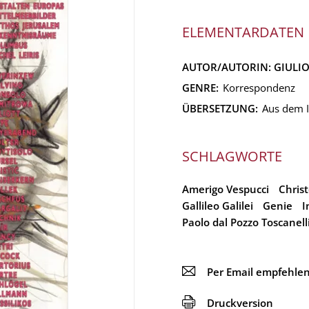
ELEMENTARDATEN
AUTOR/AUTORIN:
GIULI
GENRE:
Korrespondenz
ÜBERSETZUNG:
Aus dem I
SCHLAGWORTE
Amerigo Vespucci
Chris
Gallileo Galilei
Genie
I
Paolo dal Pozzo Toscanell
📧
Per Email empfehle
🖨
Druckversion