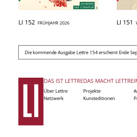
LI 152
LI 151
FRÜHJAHR 2026
Die kommende Ausgabe Lettre 154 erscheint Ende Se
DAS IST LETTRE
DAS MACHT LETTRE
I
FUSSZEILE
Über Lettre
Projekte
A
Netzwerk
Kunsteditionen
P