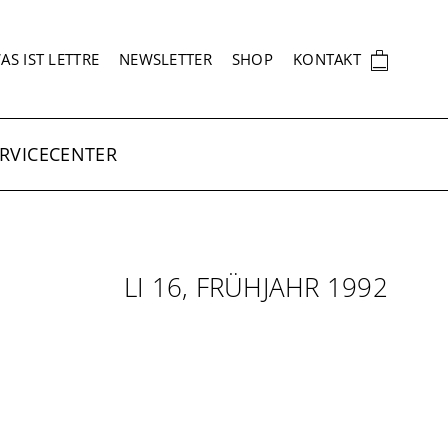
EKUNDÄRNAVIGATION
🛍
AS IST LETTRE
NEWSLETTER
SHOP
KONTAKT
RVICECENTER
LI 16, FRÜHJAHR 1992