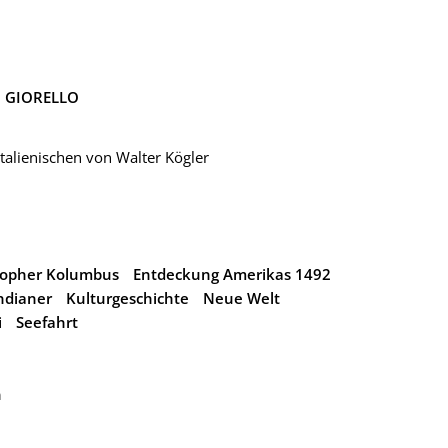
O GIORELLO
talienischen von Walter Kögler
topher Kolumbus
Entdeckung Amerikas 1492
ndianer
Kulturgeschichte
Neue Welt
i
Seefahrt
n