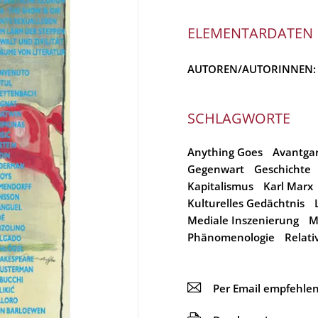
ELEMENTARDATEN
AUTOREN/AUTORINNEN
SCHLAGWORTE
Anything Goes
Avantga
Gegenwart
Geschichte
Kapitalismus
Karl Marx
Kulturelles Gedächtnis
Mediale Inszenierung
M
Phänomenologie
Relati
📧
Per Email empfehle
🖨