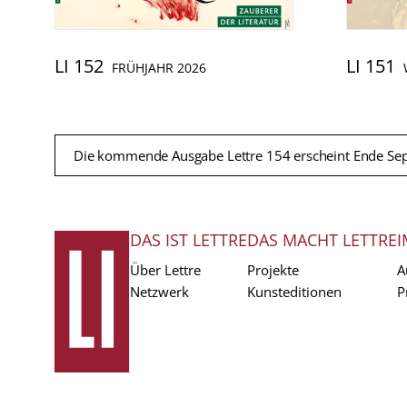
LI 152
LI 151
FRÜHJAHR 2026
Die kommende Ausgabe Lettre 154 erscheint Ende Se
DAS IST LETTRE
DAS MACHT LETTRE
I
FUSSZEILE
Über Lettre
Projekte
A
Netzwerk
Kunsteditionen
P