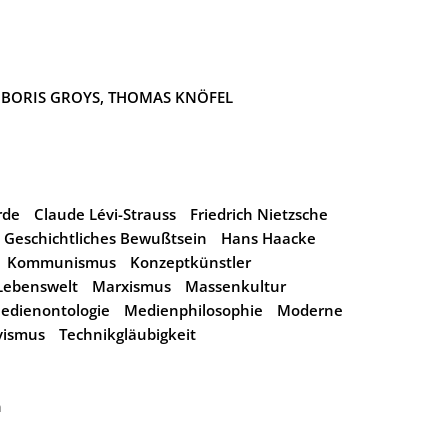
:
BORIS GROYS,
THOMAS KNÖFEL
rde
Claude Lévi-Strauss
Friedrich Nietzsche
Geschichtliches Bewußtsein
Hans Haacke
Kommunismus
Konzeptkünstler
Lebenswelt
Marxismus
Massenkultur
edienontologie
Medienphilosophie
Moderne
vismus
Technikgläubigkeit
n