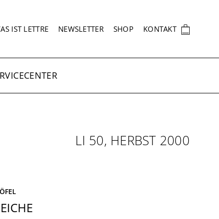
EKUNDÄRNAVIGATION
🛍
AS IST LETTRE
NEWSLETTER
SHOP
KONTAKT
RVICECENTER
LI 50, HERBST 2000
ÖFEL
LEICHE