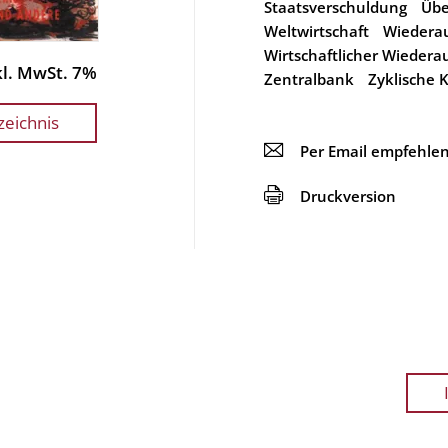
Staatsverschuldung
Übe
Weltwirtschaft
Wiedera
Wirtschaftlicher Wiedera
nkl. MwSt. 7%
Zentralbank
Zyklische 
zeichnis
📧
Per Email empfehle
🖨
Druckversion