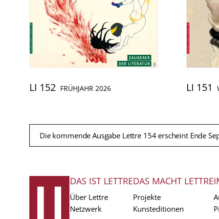
LI 152
LI 151
FRÜHJAHR 2026
Die kommende Ausgabe Lettre 154 erscheint Ende Se
DAS IST LETTRE
DAS MACHT LETTRE
I
FUSSZEILE
Über Lettre
Projekte
A
Netzwerk
Kunsteditionen
P