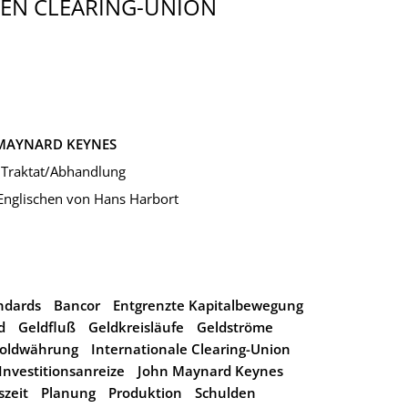
EN CLEARING-UNION
MAYNARD KEYNES
 Traktat/Abhandlung
nglischen von Hans Harbort
ndards
Bancor
Entgrenzte Kapitalbewegung
d
Geldfluß
Geldkreisläufe
Geldströme
oldwährung
Internationale Clearing-Union
Investitionsanreize
John Maynard Keynes
szeit
Planung
Produktion
Schulden