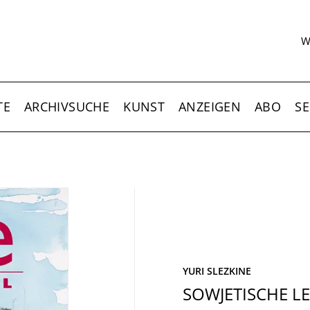
S
W
TE
ARCHIVSUCHE
KUNST
ANZEIGEN
ABO
SE
YURI SLEZKINE
SOWJETISCHE L