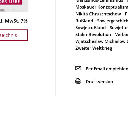
Marxismus-Leninismus
Moskauer Konzeptualis
Nikita Chruschtschow
P
nkl. MwSt. 7%
Rußland
Sowjetgeschic
Sowjetrußland
Sowjetun
Stalin-Revolution
Verba
zeichnis
Wjatscheslaw Michailowi
Zweiter Weltkrieg
📧
Per Email empfehle
🖨
Druckversion