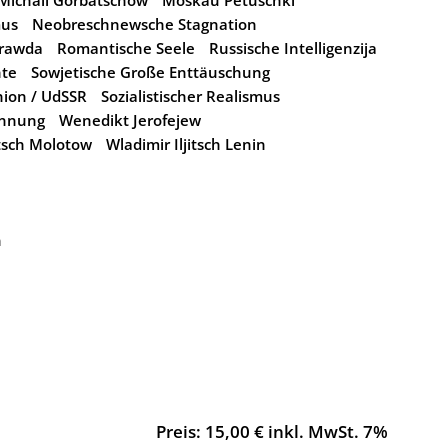
Michail Gorbatschow
Moskau Petuschki
mus
Neobreschnewsche Stagnation
rawda
Romantische Seele
Russische Intelligenzija
hte
Sowjetische Große Enttäuschung
ion / UdSSR
Sozialistischer Realismus
nnung
Wenedikt Jerofejew
tsch Molotow
Wladimir Iljitsch Lenin
n
Preis: 15,00 € inkl. MwSt. 7%