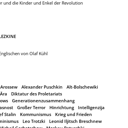
r und die Kinder und Enkel der Revolution
LEZKINE
nglischen von Olaf Kühl
 Arossew
Alexander Puschkin
Alt-Bolschewiki
Ära
Diktatur des Proletariats
hows
Generationenzusammenhang
asnost
Großer Terror
Hinrichtung
Intelligenzija
ef Stalin
Kommunismus
Krieg und Frieden
ninismus
Leo Trotzki
Leonid Iljitsch Breschnew