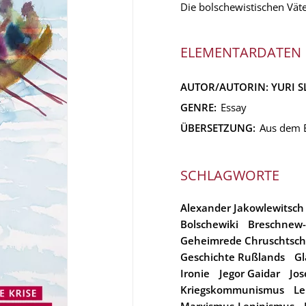
Die bolschewistischen Väte
ELEMENTARDATEN
AUTOR/AUTORIN:
YURI S
GENRE:
Essay
ÜBERSETZUNG:
Aus dem E
SCHLAGWORTE
Alexander Jakowlewitsch
Bolschewiki
Breschnew-
Geheimrede Chruschtsc
Geschichte Rußlands
Gl
Ironie
Jegor Gaidar
Jos
Kriegskommunismus
Le