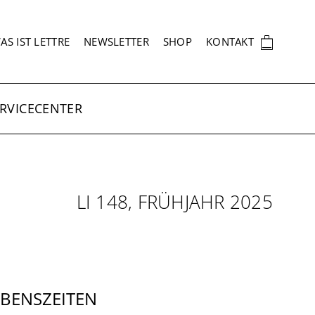
EKUNDÄRNAVIGATION
🛍
AS IST LETTRE
NEWSLETTER
SHOP
KONTAKT
RVICECENTER
LI 148, FRÜHJAHR 2025
EBENSZEITEN