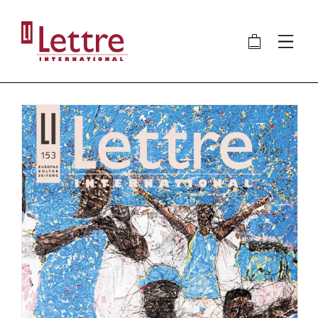
Direkt
zum
🛍
⋮
Inhalt