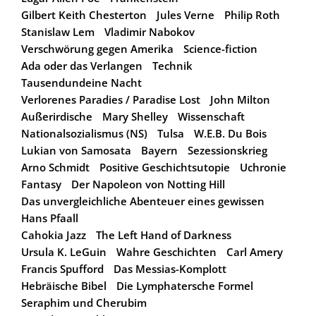
Gilbert Keith Chesterton
Jules Verne
Philip Roth
Stanislaw Lem
Vladimir Nabokov
Verschwörung gegen Amerika
Science-fiction
Ada oder das Verlangen
Technik
Tausendundeine Nacht
Verlorenes Paradies / Paradise Lost
John Milton
Außerirdische
Mary Shelley
Wissenschaft
Nationalsozialismus (NS)
Tulsa
W.E.B. Du Bois
Lukian von Samosata
Bayern
Sezessionskrieg
Arno Schmidt
Positive Geschichtsutopie
Uchronie
Fantasy
Der Napoleon von Notting Hill
Das unvergleichliche Abenteuer eines gewissen
Hans Pfaall
Cahokia Jazz
The Left Hand of Darkness
Ursula K. LeGuin
Wahre Geschichten
Carl Amery
Francis Spufford
Das Messias-Komplott
Hebräische Bibel
Die Lymphatersche Formel
Seraphim und Cherubim