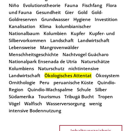
Niño
Evolutionstheorie
Fauna
Fischfang
Flora
und Fauna
Gesundheit
Gier
Gold
Gold-
Goldreserven
Grundwasser
Hygiene
Investition
Kanalisation
Klima
kolumbianischer
Nationalbaum
Kolumbien
Kupfer
Kupfer- und
Silbervorkommen
Landschaft
Landwirtschaft
Lebensweise
Mangrovenwälder
Menschheitsgeschichte
Nachtvogel Guácharo
Nationalpark Ensenada de Utría
Naturschätze
Kolumbiens
Naturschutz
nichtintensive
Landwirtschaft
Ökologisches Attentat
Ökosystem
Ornithologie
Peru
peruanische Küste
Quindío-
Region
Quindío-Wachspalme
Schule
Silber
Südamerika
Tourismus
Tribugá Bucht
Tropen
Vögel
Walfisch
Wasserversorgung
wenig
intensive Bodennutzung
Inhaltsverzeichnis