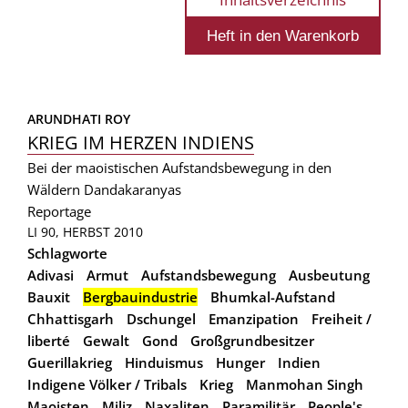
ARUNDHATI ROY
KRIEG IM HERZEN INDIENS
Bei der maoistischen Aufstandsbewegung in den
Wäldern Dandakaranyas
Reportage
LI 90, HERBST 2010
Schlagworte
Adivasi
Armut
Aufstandsbewegung
Ausbeutung
Bauxit
Bergbauindustrie
Bhumkal-Aufstand
Chhattisgarh
Dschungel
Emanzipation
Freiheit /
liberté
Gewalt
Gond
Großgrundbesitzer
Guerillakrieg
Hinduismus
Hunger
Indien
Indigene Völker / Tribals
Krieg
Manmohan Singh
Maoisten
Miliz
Naxaliten
Paramilitär
People's