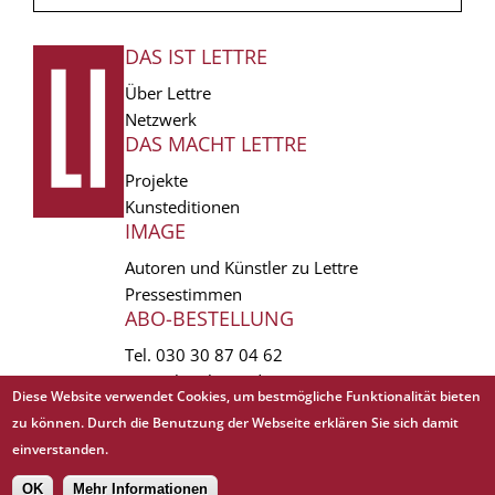
DAS IST LETTRE
FUSSZEILE
Über Lettre
Netzwerk
DAS MACHT LETTRE
Projekte
Kunsteditionen
IMAGE
Autoren und Künstler zu Lettre
Pressestimmen
ABO-BESTELLUNG
Tel.
030 30 87 04 62
vertrieb(at)lettre.de
Diese Website verwendet Cookies, um bestmögliche Funktionalität bieten
zu können. Durch die Benutzung der Webseite erklären Sie sich damit
Copyright © 1988 - 2026 Lettre International. All rights reserved.
einverstanden.
EXTRA
AGB
Abo kündigen
Datenschutz
Impressum
Links
Mediadaten
𝗳
OK
Mehr Informationen