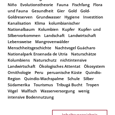
Niño
Evolutionstheorie
Fauna
Fischfang
Flora
und Fauna
Gesundheit
Gier
Gold
Gold-
Goldreserven
Grundwasser
Hygiene
Investition
Kanalisation
Klima
kolumbianischer
Nationalbaum
Kolumbien
Kupfer
Kupfer- und
Silbervorkommen
Landschaft
Landwirtschaft
Lebensweise
Mangrovenwälder
Menschheitsgeschichte
Nachtvogel Guácharo
Nationalpark Ensenada de Utría
Naturschätze
Kolumbiens
Naturschutz
nichtintensive
Landwirtschaft
Ökologisches Attentat
Ökosystem
Ornithologie
Peru
peruanische Küste
Quindío-
Region
Quindío-Wachspalme
Schule
Silber
Südamerika
Tourismus
Tribugá Bucht
Tropen
Vögel
Walfisch
Wasserversorgung
wenig
intensive Bodennutzung
Inhaltsverzeichnis